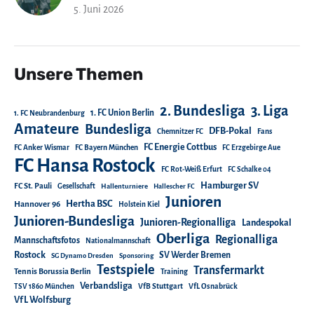
5. Juni 2026
Unsere Themen
2. Bundesliga
3. Liga
1. FC Union Berlin
1. FC Neubrandenburg
Amateure
Bundesliga
DFB-Pokal
Chemnitzer FC
Fans
FC Energie Cottbus
FC Anker Wismar
FC Bayern München
FC Erzgebirge Aue
FC Hansa Rostock
FC Rot-Weiß Erfurt
FC Schalke 04
Hamburger SV
FC St. Pauli
Gesellschaft
Hallenturniere
Hallescher FC
Junioren
Hertha BSC
Hannover 96
Holstein Kiel
Junioren-Bundesliga
Junioren-Regionalliga
Landespokal
Oberliga
Regionalliga
Mannschaftsfotos
Nationalmannschaft
Rostock
SV Werder Bremen
SG Dynamo Dresden
Sponsoring
Testspiele
Transfermarkt
Tennis Borussia Berlin
Training
Verbandsliga
TSV 1860 München
VfB Stuttgart
VfL Osnabrück
VfL Wolfsburg