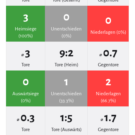
3
0
0
Heimsiege
Unentschieden
Niederlagen (0%)
(100%)
(0%)
3
9:2
0.7
⌀
⌀
Tore
Tore (Heim)
Gegentore
0
1
2
Auswärtsiege
Unentschieden
Niederlagen
(0%)
(33.3%)
(66.7%)
0.3
1:5
1.7
⌀
⌀
Tore
Tore (Auswärts)
Gegentore