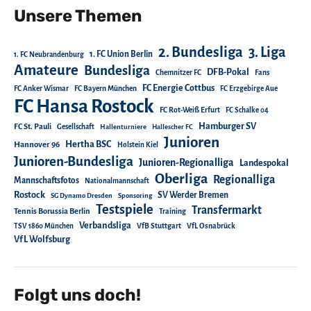
Unsere Themen
2. Bundesliga
3. Liga
1. FC Union Berlin
1. FC Neubrandenburg
Amateure
Bundesliga
DFB-Pokal
Chemnitzer FC
Fans
FC Energie Cottbus
FC Anker Wismar
FC Bayern München
FC Erzgebirge Aue
FC Hansa Rostock
FC Rot-Weiß Erfurt
FC Schalke 04
Hamburger SV
FC St. Pauli
Gesellschaft
Hallenturniere
Hallescher FC
Junioren
Hertha BSC
Hannover 96
Holstein Kiel
Junioren-Bundesliga
Junioren-Regionalliga
Landespokal
Oberliga
Regionalliga
Mannschaftsfotos
Nationalmannschaft
Rostock
SV Werder Bremen
SG Dynamo Dresden
Sponsoring
Testspiele
Transfermarkt
Tennis Borussia Berlin
Training
Verbandsliga
TSV 1860 München
VfB Stuttgart
VfL Osnabrück
VfL Wolfsburg
Folgt uns doch!