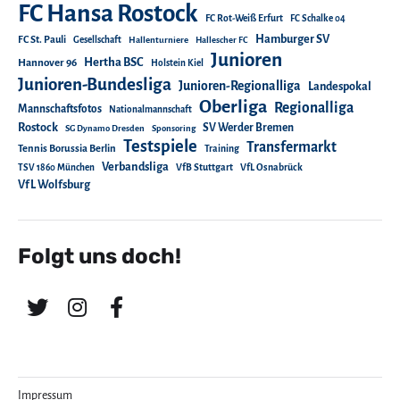
FC Hansa Rostock
FC Rot-Weiß Erfurt
FC Schalke 04
Hamburger SV
FC St. Pauli
Gesellschaft
Hallenturniere
Hallescher FC
Junioren
Hertha BSC
Hannover 96
Holstein Kiel
Junioren-Bundesliga
Junioren-Regionalliga
Landespokal
Oberliga
Regionalliga
Mannschaftsfotos
Nationalmannschaft
Rostock
SV Werder Bremen
SG Dynamo Dresden
Sponsoring
Testspiele
Transfermarkt
Tennis Borussia Berlin
Training
Verbandsliga
TSV 1860 München
VfB Stuttgart
VfL Osnabrück
VfL Wolfsburg
Folgt uns doch!
Impressum