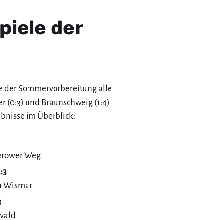
piele der
le der Sommervorbereitung alle
 (0:3) und Braunschweig (1:4)
ebnisse im Überblick:
merower Weg
:3
on Wismar
3
swald