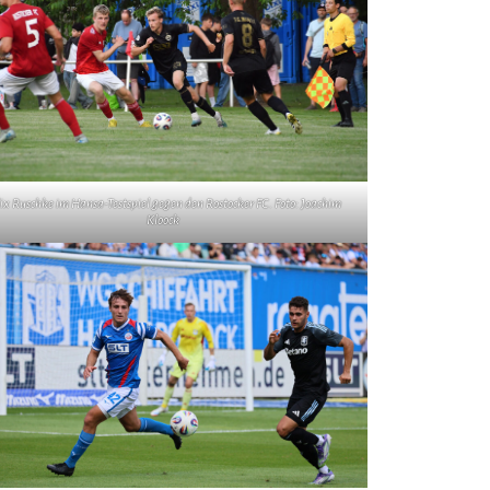
lix Ruschke im Hansa-Testspiel gegen den Rostocker FC. Foto: Joachim
Kloock