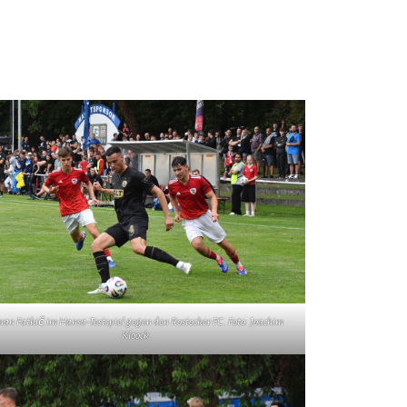
nan Fatkič im Hansa-Testspiel gegen den Rostocker FC. Foto: Joachim
Kloock