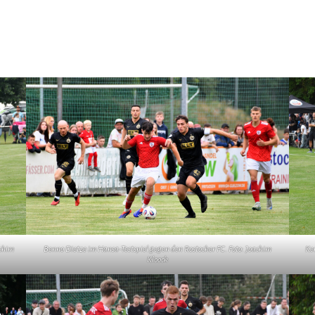
achim
Benno Dietze im Hansa-Testspiel gegen den Rostocker FC. Foto: Joachim
Ke
Kloock