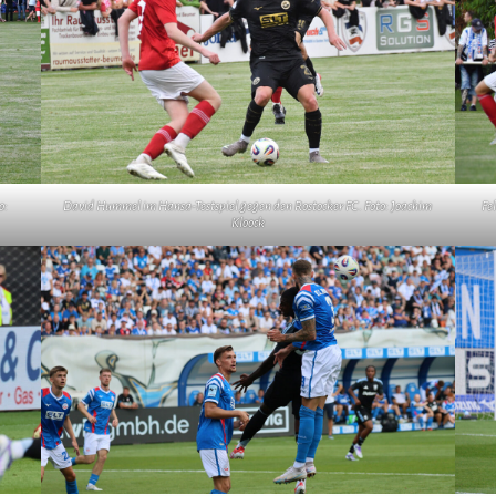
o:
David Hummel im Hansa-Testspiel gegen den Rostocker FC. Foto: Joachim
Fe
Kloock