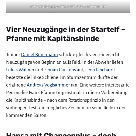
Hansa Rostock gegen Aston Villa. Foto: Martin Schuster
Vier Neuzugänge in der Startelf –
Pfanne mit Kapitänsbinde
Trainer
Daniel Brinkmann
schickte gleich vier seiner acht
Neuzugänge von Beginn an aufs Feld. In der Abwehr liefen
Lukas Wallner
und
Florian Carstens
auf,
Leon Reichardt
besetzte die linke Schiene. Im Sturmzentrum durfte der
erfahrene
Andreas Voglsammer
ran. Eine weitere interessante
Personalie: Frank Pfanne trug erstmals in dieser Vorbereitung
die Kapitänsbinde – nach dem Rotationsprinzip in den
vorherigen Tests ein mögliches Zeichen für seine Rolle in der
kommenden Saison.
Hansa mit Chancenplus – doch