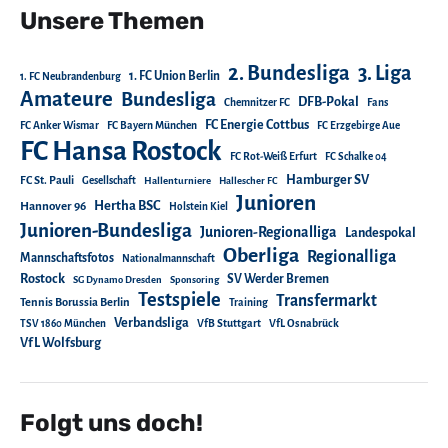
Unsere Themen
2. Bundesliga
3. Liga
1. FC Union Berlin
1. FC Neubrandenburg
Amateure
Bundesliga
DFB-Pokal
Chemnitzer FC
Fans
FC Energie Cottbus
FC Anker Wismar
FC Bayern München
FC Erzgebirge Aue
FC Hansa Rostock
FC Rot-Weiß Erfurt
FC Schalke 04
Hamburger SV
FC St. Pauli
Gesellschaft
Hallenturniere
Hallescher FC
Junioren
Hertha BSC
Hannover 96
Holstein Kiel
Junioren-Bundesliga
Junioren-Regionalliga
Landespokal
Oberliga
Regionalliga
Mannschaftsfotos
Nationalmannschaft
Rostock
SV Werder Bremen
SG Dynamo Dresden
Sponsoring
Testspiele
Transfermarkt
Tennis Borussia Berlin
Training
Verbandsliga
TSV 1860 München
VfB Stuttgart
VfL Osnabrück
VfL Wolfsburg
Folgt uns doch!