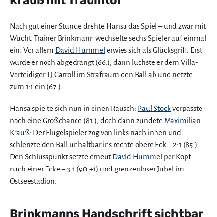
Krauß mit Traumtor
Nach gut einer Stunde drehte Hansa das Spiel – und zwar mit
Wucht. Trainer Brinkmann wechselte sechs Spieler auf einmal
ein. Vor allem
David Hummel
erwies sich als Glücksgriff: Erst
wurde er noch abgedrängt (66.), dann luchste er dem Villa-
Verteidiger TJ Carroll im Strafraum den Ball ab und netzte
zum 1:1 ein (67.).
Hansa spielte sich nun in einen Rausch:
Paul Stock
verpasste
noch eine Großchance (81.), doch dann zündete
Maximilian
Krauß
: Der Flügelspieler zog von links nach innen und
schlenzte den Ball unhaltbar ins rechte obere Eck – 2:1 (85.).
Den Schlusspunkt setzte erneut
David Hummel
per Kopf
nach einer Ecke – 3:1 (90.+1) und grenzenloser Jubel im
Ostseestadion.
Brinkmanns Handschrift sichtbar