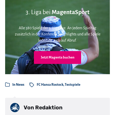
3. Liga bei
MagentaSport
Alle 380 Spiele der 3. Liga live. An jedem Spieltag
zusätzlich in der Konferenz. Highlights und alle Spiele
jederzeit auch auf Abruf.
Jetzt Magenta buchen
In
News
FC Hansa Rostock
,
Testspiele
Von
Redaktion