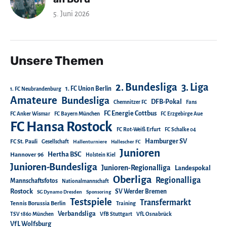
5. Juni 2026
Unsere Themen
2. Bundesliga
3. Liga
1. FC Union Berlin
1. FC Neubrandenburg
Amateure
Bundesliga
DFB-Pokal
Chemnitzer FC
Fans
FC Energie Cottbus
FC Anker Wismar
FC Bayern München
FC Erzgebirge Aue
FC Hansa Rostock
FC Rot-Weiß Erfurt
FC Schalke 04
Hamburger SV
FC St. Pauli
Gesellschaft
Hallenturniere
Hallescher FC
Junioren
Hertha BSC
Hannover 96
Holstein Kiel
Junioren-Bundesliga
Junioren-Regionalliga
Landespokal
Oberliga
Regionalliga
Mannschaftsfotos
Nationalmannschaft
Rostock
SV Werder Bremen
SG Dynamo Dresden
Sponsoring
Testspiele
Transfermarkt
Tennis Borussia Berlin
Training
Verbandsliga
TSV 1860 München
VfB Stuttgart
VfL Osnabrück
VfL Wolfsburg