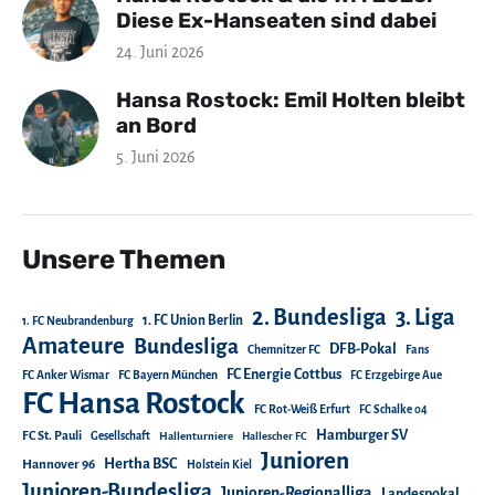
Diese Ex-Hanseaten sind dabei
24. Juni 2026
Hansa Rostock: Emil Holten bleibt
an Bord
5. Juni 2026
Unsere Themen
2. Bundesliga
3. Liga
1. FC Union Berlin
1. FC Neubrandenburg
Amateure
Bundesliga
DFB-Pokal
Chemnitzer FC
Fans
FC Energie Cottbus
FC Anker Wismar
FC Bayern München
FC Erzgebirge Aue
FC Hansa Rostock
FC Rot-Weiß Erfurt
FC Schalke 04
Hamburger SV
FC St. Pauli
Gesellschaft
Hallenturniere
Hallescher FC
Junioren
Hertha BSC
Hannover 96
Holstein Kiel
Junioren-Bundesliga
Junioren-Regionalliga
Landespokal