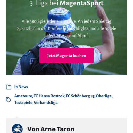
3. Liga bei
MagentaSport
Alle 380 Spiele der 3. Liga live. An jedem Spieltag
zusätzlich in der Konferenz. Highlights und alle Spiele
jederzeit auch auf Abruf.
Jetzt Magenta buchen
In
News
Amateure
,
FC Hansa Rostock
,
FC Schönberg 95
,
Oberliga
,
Testspiele
,
Verbandsliga
Von
Arne Taron