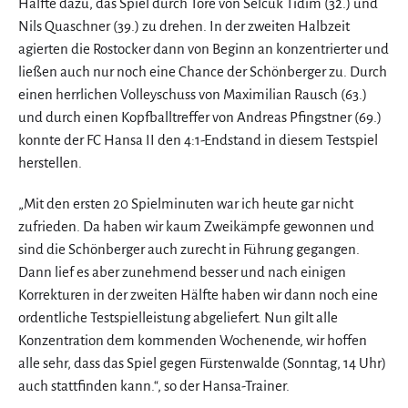
Hälfte dazu, das Spiel durch Tore von Selcuk Tidim (32.) und
Nils Quaschner (39.) zu drehen. In der zweiten Halbzeit
agierten die Rostocker dann von Beginn an konzentrierter und
ließen auch nur noch eine Chance der Schönberger zu. Durch
einen herrlichen Volleyschuss von Maximilian Rausch (63.)
und durch einen Kopfballtreffer von Andreas Pfingstner (69.)
konnte der FC Hansa II den 4:1-Endstand in diesem Testspiel
herstellen.
„Mit den ersten 20 Spielminuten war ich heute gar nicht
zufrieden. Da haben wir kaum Zweikämpfe gewonnen und
sind die Schönberger auch zurecht in Führung gegangen.
Dann lief es aber zunehmend besser und nach einigen
Korrekturen in der zweiten Hälfte haben wir dann noch eine
ordentliche Testspielleistung abgeliefert. Nun gilt alle
Konzentration dem kommenden Wochenende, wir hoffen
alle sehr, dass das Spiel gegen Fürstenwalde (Sonntag, 14 Uhr)
auch stattfinden kann.“, so der Hansa-Trainer.