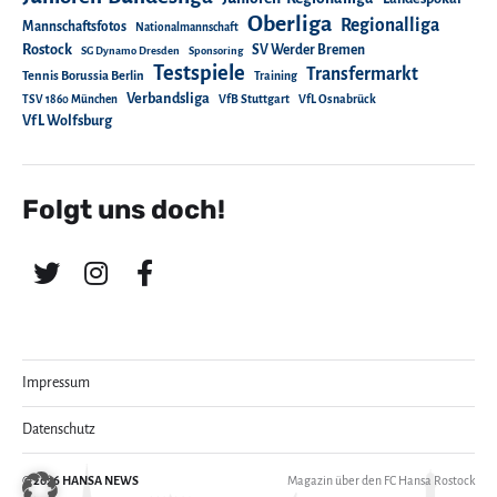
Oberliga
Regionalliga
Mannschaftsfotos
Nationalmannschaft
Rostock
SV Werder Bremen
SG Dynamo Dresden
Sponsoring
Testspiele
Transfermarkt
Tennis Borussia Berlin
Training
Verbandsliga
TSV 1860 München
VfB Stuttgart
VfL Osnabrück
VfL Wolfsburg
Folgt uns doch!
Impressum
Datenschutz
© 2026
HANSA NEWS
Magazin über den FC Hansa Rostock