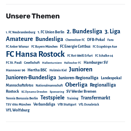
Unsere Themen
2. Bundesliga
3. Liga
1. FC Union Berlin
1. FC Neubrandenburg
Amateure
Bundesliga
DFB-Pokal
Chemnitzer FC
Fans
FC Energie Cottbus
FC Anker Wismar
FC Bayern München
FC Erzgebirge Aue
FC Hansa Rostock
FC Rot-Weiß Erfurt
FC Schalke 04
Hamburger SV
FC St. Pauli
Gesellschaft
Hallenturniere
Hallescher FC
Junioren
Hertha BSC
Hannover 96
Holstein Kiel
Junioren-Bundesliga
Junioren-Regionalliga
Landespokal
Oberliga
Regionalliga
Mannschaftsfotos
Nationalmannschaft
Rostock
SV Werder Bremen
SG Dynamo Dresden
Sponsoring
Testspiele
Transfermarkt
Tennis Borussia Berlin
Training
Verbandsliga
TSV 1860 München
VfB Stuttgart
VfL Osnabrück
VfL Wolfsburg