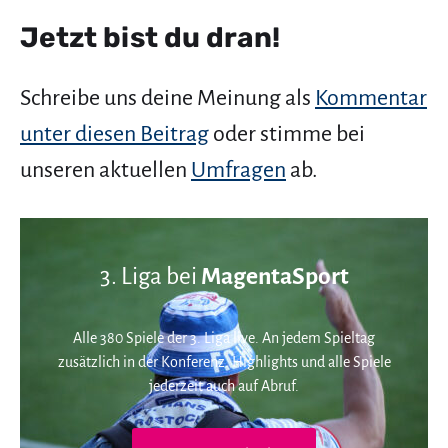
Jetzt bist du dran!
Schreibe uns deine Meinung als
Kommentar
unter diesen Beitrag
oder stimme bei
unseren aktuellen
Umfragen
ab.
3. Liga bei
MagentaSport
Alle 380 Spiele der 3. Liga live. An jedem Spieltag
zusätzlich in der Konferenz. Highlights und alle Spiele
jederzeit auch auf Abruf.