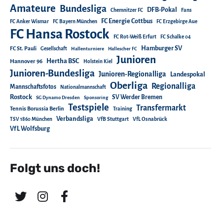
Amateure
Bundesliga
DFB-Pokal
Chemnitzer FC
Fans
FC Energie Cottbus
FC Anker Wismar
FC Bayern München
FC Erzgebirge Aue
FC Hansa Rostock
FC Rot-Weiß Erfurt
FC Schalke 04
Hamburger SV
FC St. Pauli
Gesellschaft
Hallenturniere
Hallescher FC
Junioren
Hertha BSC
Hannover 96
Holstein Kiel
Junioren-Bundesliga
Junioren-Regionalliga
Landespokal
Oberliga
Regionalliga
Mannschaftsfotos
Nationalmannschaft
Rostock
SV Werder Bremen
SG Dynamo Dresden
Sponsoring
Testspiele
Transfermarkt
Tennis Borussia Berlin
Training
Verbandsliga
TSV 1860 München
VfB Stuttgart
VfL Osnabrück
VfL Wolfsburg
Folgt uns doch!