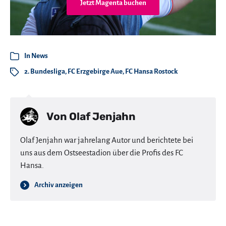
Jetzt Magenta buchen
In
News
2. Bundesliga
,
FC Erzgebirge Aue
,
FC Hansa Rostock
Von
Olaf Jenjahn
Olaf Jenjahn war jahrelang Autor und berichtete bei
uns aus dem Ostseestadion über die Profis des FC
Hansa.
Archiv anzeigen