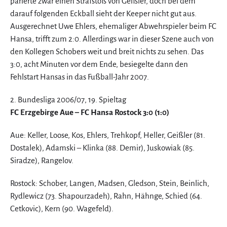
parierte zwar einen Strafstoß von Geißler, doch bei dem
darauf folgenden Eckball sieht der Keeper nicht gut aus.
Ausgerechnet Uwe Ehlers, ehemaliger Abwehrspieler beim FC
Hansa, trifft zum 2:0. Allerdings war in dieser Szene auch von
den Kollegen Schobers weit und breit nichts zu sehen. Das
3:0, acht Minuten vor dem Ende, besiegelte dann den
Fehlstart Hansas in das Fußball-Jahr 2007.
2. Bundesliga 2006/07, 19. Spieltag
FC Erzgebirge Aue – FC Hansa Rostock 3:0 (1:0)
Aue: Keller, Loose, Kos, Ehlers, Trehkopf, Heller, Geißler (81.
Dostalek), Adamski – Klinka (88. Demir), Juskowiak (85.
Siradze), Rangelov.
Rostock: Schober, Langen, Madsen, Gledson, Stein, Beinlich,
Rydlewicz (73. Shapourzadeh), Rahn, Hähnge, Schied (64.
Cetkovic), Kern (90. Wagefeld).