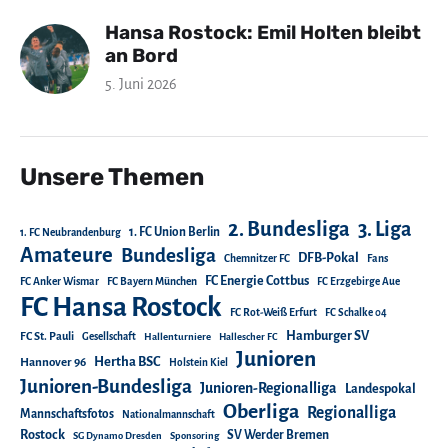
Hansa Rostock: Emil Holten bleibt
an Bord
5. Juni 2026
Unsere Themen
2. Bundesliga
3. Liga
1. FC Union Berlin
1. FC Neubrandenburg
Amateure
Bundesliga
DFB-Pokal
Chemnitzer FC
Fans
FC Energie Cottbus
FC Anker Wismar
FC Bayern München
FC Erzgebirge Aue
FC Hansa Rostock
FC Rot-Weiß Erfurt
FC Schalke 04
Hamburger SV
FC St. Pauli
Gesellschaft
Hallenturniere
Hallescher FC
Junioren
Hertha BSC
Hannover 96
Holstein Kiel
Junioren-Bundesliga
Junioren-Regionalliga
Landespokal
Oberliga
Regionalliga
Mannschaftsfotos
Nationalmannschaft
Rostock
SV Werder Bremen
SG Dynamo Dresden
Sponsoring