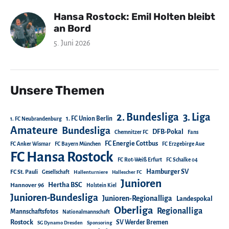
Hansa Rostock: Emil Holten bleibt
an Bord
5. Juni 2026
Unsere Themen
2. Bundesliga
3. Liga
1. FC Union Berlin
1. FC Neubrandenburg
Amateure
Bundesliga
DFB-Pokal
Chemnitzer FC
Fans
FC Energie Cottbus
FC Anker Wismar
FC Bayern München
FC Erzgebirge Aue
FC Hansa Rostock
FC Rot-Weiß Erfurt
FC Schalke 04
Hamburger SV
FC St. Pauli
Gesellschaft
Hallenturniere
Hallescher FC
Junioren
Hertha BSC
Hannover 96
Holstein Kiel
Junioren-Bundesliga
Junioren-Regionalliga
Landespokal
Oberliga
Regionalliga
Mannschaftsfotos
Nationalmannschaft
Rostock
SV Werder Bremen
SG Dynamo Dresden
Sponsoring