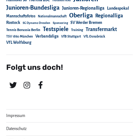
Hannover 96
Holstein Kiel
Junioren-Bundesliga
Junioren-Regionalliga
Landespokal
Oberliga
Regionalliga
Mannschaftsfotos
Nationalmannschaft
Rostock
SV Werder Bremen
SG Dynamo Dresden
Sponsoring
Testspiele
Transfermarkt
Tennis Borussia Berlin
Training
Verbandsliga
TSV 1860 München
VfB Stuttgart
VfL Osnabrück
VfL Wolfsburg
Folgt uns doch!
Impressum
Datenschutz