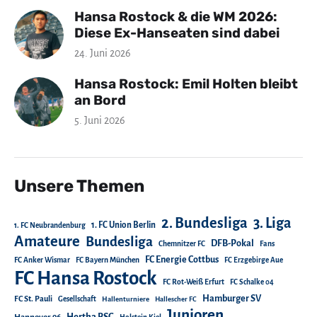
Hansa Rostock & die WM 2026:
Diese Ex-Hanseaten sind dabei
24. Juni 2026
Hansa Rostock: Emil Holten bleibt
an Bord
5. Juni 2026
Unsere Themen
2. Bundesliga
3. Liga
1. FC Union Berlin
1. FC Neubrandenburg
Amateure
Bundesliga
DFB-Pokal
Chemnitzer FC
Fans
FC Energie Cottbus
FC Anker Wismar
FC Bayern München
FC Erzgebirge Aue
FC Hansa Rostock
FC Rot-Weiß Erfurt
FC Schalke 04
Hamburger SV
FC St. Pauli
Gesellschaft
Hallenturniere
Hallescher FC
Junioren
Hertha BSC