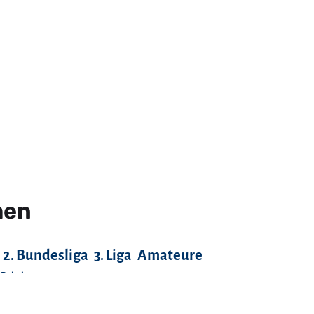
men
2. Bundesliga
3. Liga
Amateure
-Pokal
Fans
FC Anker Wismar
FC Bayern München
FC Hansa Rostock
FC Rot-Weiß Erfurt