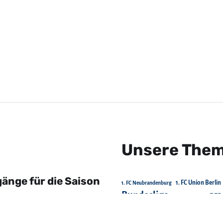
Unsere The
änge für die Saison
1. FC Union Berlin
1. FC Neubrandenburg
Bundesliga
DFB
Chemnitzer FC
FC Energie Cottbus
FC Erzgebirge Aue