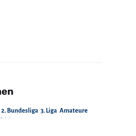
men
2. Bundesliga
3. Liga
Amateure
-Pokal
Fans
FC Anker Wismar
FC Bayern München
FC Hansa Rostock
FC Rot-Weiß Erfurt