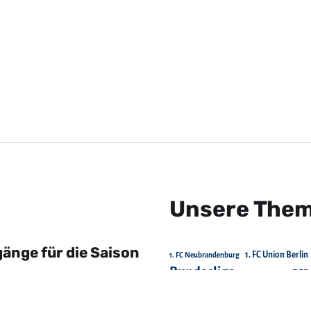
Unsere The
änge für die Saison
1. FC Union Berlin
1. FC Neubrandenburg
Bundesliga
DFB
Chemnitzer FC
FC Energie Cottbus
FC Erzgebirge Aue