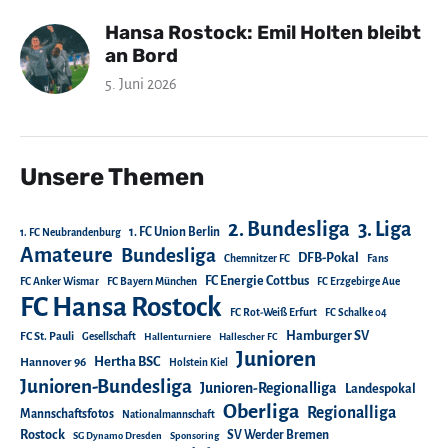
Hansa Rostock: Emil Holten bleibt
an Bord
5. Juni 2026
Unsere Themen
2. Bundesliga
3. Liga
1. FC Union Berlin
1. FC Neubrandenburg
Amateure
Bundesliga
DFB-Pokal
Chemnitzer FC
Fans
FC Energie Cottbus
FC Anker Wismar
FC Bayern München
FC Erzgebirge Aue
FC Hansa Rostock
FC Rot-Weiß Erfurt
FC Schalke 04
Hamburger SV
FC St. Pauli
Gesellschaft
Hallenturniere
Hallescher FC
Junioren
Hertha BSC
Hannover 96
Holstein Kiel
Junioren-Bundesliga
Junioren-Regionalliga
Landespokal
Oberliga
Regionalliga
Mannschaftsfotos
Nationalmannschaft
Rostock
SV Werder Bremen
SG Dynamo Dresden
Sponsoring