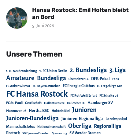
Hansa Rostock: Emil Holten bleibt
an Bord
5. Juni 2026
Unsere Themen
2. Bundesliga
3. Liga
1. FC Union Berlin
1. FC Neubrandenburg
Amateure
Bundesliga
DFB-Pokal
Chemnitzer FC
Fans
FC Energie Cottbus
FC Anker Wismar
FC Bayern München
FC Erzgebirge Aue
FC Hansa Rostock
FC Rot-Weiß Erfurt
FC Schalke 04
Hamburger SV
FC St. Pauli
Gesellschaft
Hallenturniere
Hallescher FC
Junioren
Hertha BSC
Hannover 96
Holstein Kiel
Junioren-Bundesliga
Junioren-Regionalliga
Landespokal
Oberliga
Regionalliga
Mannschaftsfotos
Nationalmannschaft
Rostock
SV Werder Bremen
SG Dynamo Dresden
Sponsoring