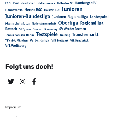
Hamburger SV
FC St. Pauli
Gesellschaft
Hallenturniere
Hallescher FC
Junioren
Hertha BSC
Hannover 96
Holstein Kiel
Junioren-Bundesliga
Junioren-Regionalliga
Landespokal
Oberliga
Regionalliga
Mannschaftsfotos
Nationalmannschaft
Rostock
SV Werder Bremen
SG Dynamo Dresden
Sponsoring
Testspiele
Transfermarkt
Tennis Borussia Berlin
Training
Verbandsliga
TSV 1860 München
VfB Stuttgart
VfL Osnabrück
VfL Wolfsburg
Folgt uns doch!
Impressum