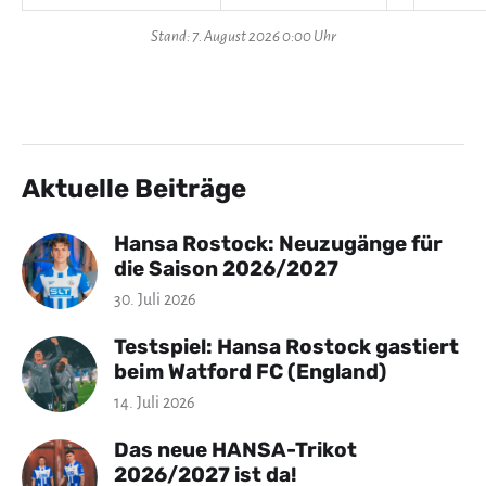
Stand: 7. August 2026 0:00 Uhr
Aktuelle Beiträge
Hansa Rostock: Neuzugänge für
die Saison 2026/2027
30. Juli 2026
Testspiel: Hansa Rostock gastiert
beim Watford FC (England)
14. Juli 2026
Das neue HANSA-Trikot
2026/2027 ist da!