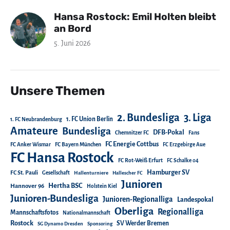
Hansa Rostock: Emil Holten bleibt
an Bord
5. Juni 2026
Unsere Themen
2. Bundesliga
3. Liga
1. FC Union Berlin
1. FC Neubrandenburg
Amateure
Bundesliga
DFB-Pokal
Chemnitzer FC
Fans
FC Energie Cottbus
FC Anker Wismar
FC Bayern München
FC Erzgebirge Aue
FC Hansa Rostock
FC Rot-Weiß Erfurt
FC Schalke 04
Hamburger SV
FC St. Pauli
Gesellschaft
Hallenturniere
Hallescher FC
Junioren
Hertha BSC
Hannover 96
Holstein Kiel
Junioren-Bundesliga
Junioren-Regionalliga
Landespokal
Oberliga
Regionalliga
Mannschaftsfotos
Nationalmannschaft
Rostock
SV Werder Bremen
SG Dynamo Dresden
Sponsoring