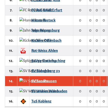
7.
FC Rot-Weiß Erfurt
0
0
0
0
8.
Hansa Rostock
0
0
0
0
9.
Jahn Regensburg
0
0
0
0
10.
Kickers Offenbach
0
0
0
0
11.
Rot-Weiss Ahlen
0
0
0
0
12.
SpVgg Unterhaching
0
0
0
0
13.
SV Babelsberg 03
0
0
0
0
14.
SV Sandhausen
0
0
0
0
15.
SV Wehen Wiesbaden
0
0
0
0
16.
TuS Koblenz
0
0
0
0