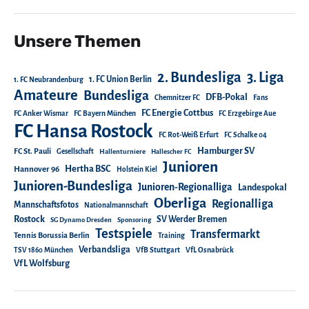
Unsere Themen
2. Bundesliga
3. Liga
1. FC Union Berlin
1. FC Neubrandenburg
Amateure
Bundesliga
DFB-Pokal
Chemnitzer FC
Fans
FC Energie Cottbus
FC Anker Wismar
FC Bayern München
FC Erzgebirge Aue
FC Hansa Rostock
FC Rot-Weiß Erfurt
FC Schalke 04
Hamburger SV
FC St. Pauli
Gesellschaft
Hallenturniere
Hallescher FC
Junioren
Hertha BSC
Hannover 96
Holstein Kiel
Junioren-Bundesliga
Junioren-Regionalliga
Landespokal
Oberliga
Regionalliga
Mannschaftsfotos
Nationalmannschaft
Rostock
SV Werder Bremen
SG Dynamo Dresden
Sponsoring
Testspiele
Transfermarkt
Tennis Borussia Berlin
Training
Verbandsliga
TSV 1860 München
VfB Stuttgart
VfL Osnabrück
VfL Wolfsburg