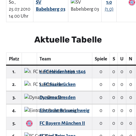
So.,
SV
1:0
25.07.2010
Babelsberg 03
(1:0)
14:00 Uhr
Aktuelle Tabelle
Platz
Team
Spiele
S
U
N
1.
1. FC Heidenheim 1846
0
0
0
0
2.
1. FC Saarbrücken
0
0
0
0
3.
Dynamo Dresden
0
0
0
0
4.
Eintracht Braunschweig
0
0
0
0
5.
FC Bayern München II
0
0
0
0
6.
FC Carl Zeiss Jena
0
0
0
0