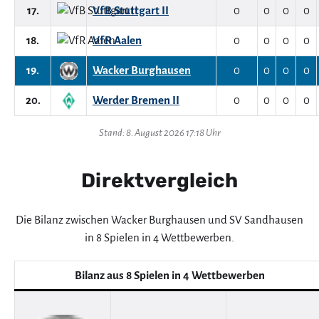
17.
VfB Stuttgart II
0
0
0
0
18.
VfR Aalen
0
0
0
0
19.
Wacker Burghausen
0
0
0
0
20.
Werder Bremen II
0
0
0
0
Stand: 8. August 2026 17:18 Uhr
Direktvergleich
Die Bilanz zwischen Wacker Burghausen und SV Sandhausen
in 8 Spielen in 4 Wettbewerben.
Bilanz aus 8 Spielen in 4 Wettbewerben