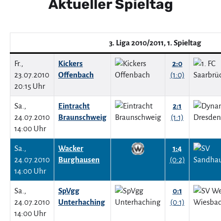
Aktueller Spieltag
3. Liga 2010/2011, 1. Spieltag
Fr.,
Kickers
2:0
23.07.2010
Offenbach
(1:0)
20:15 Uhr
Sa.,
Eintracht
2:1
24.07.2010
Braunschweig
(1:1)
14:00 Uhr
Sa.,
Wacker
1:4
24.07.2010
Burghausen
(0:2)
14:00 Uhr
Sa.,
SpVgg
0:1
24.07.2010
Unterhaching
(0:1)
14:00 Uhr