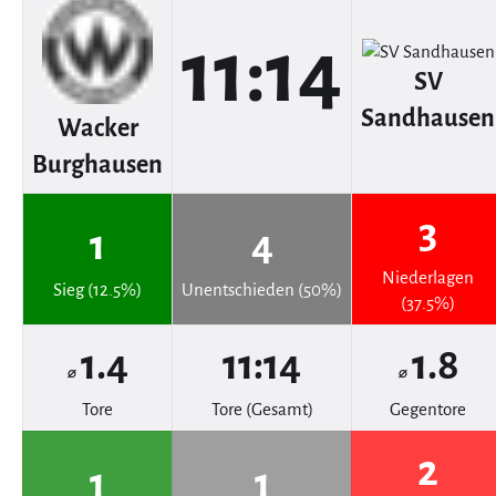
11:14
SV
Sandhausen
Wacker
Burghausen
3
1
4
Niederlagen
Sieg (12.5%)
Unentschieden (50%)
(37.5%)
1.4
11:14
1.8
⌀
⌀
Tore
Tore (Gesamt)
Gegentore
2
1
1