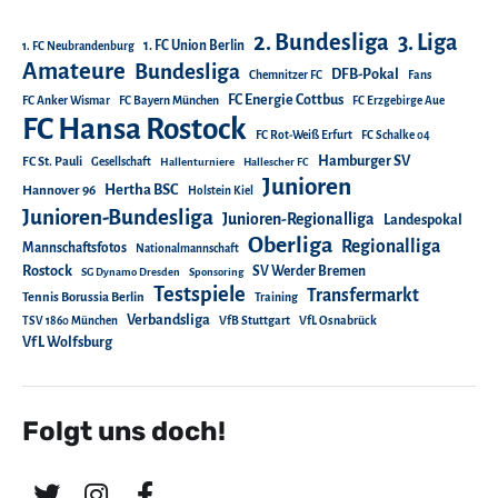
2. Bundesliga
3. Liga
1. FC Union Berlin
1. FC Neubrandenburg
Amateure
Bundesliga
DFB-Pokal
Chemnitzer FC
Fans
FC Energie Cottbus
FC Anker Wismar
FC Bayern München
FC Erzgebirge Aue
FC Hansa Rostock
FC Rot-Weiß Erfurt
FC Schalke 04
Hamburger SV
FC St. Pauli
Gesellschaft
Hallenturniere
Hallescher FC
Junioren
Hertha BSC
Hannover 96
Holstein Kiel
Junioren-Bundesliga
Junioren-Regionalliga
Landespokal
Oberliga
Regionalliga
Mannschaftsfotos
Nationalmannschaft
Rostock
SV Werder Bremen
SG Dynamo Dresden
Sponsoring
Testspiele
Transfermarkt
Tennis Borussia Berlin
Training
Verbandsliga
TSV 1860 München
VfB Stuttgart
VfL Osnabrück
VfL Wolfsburg
Folgt uns doch!