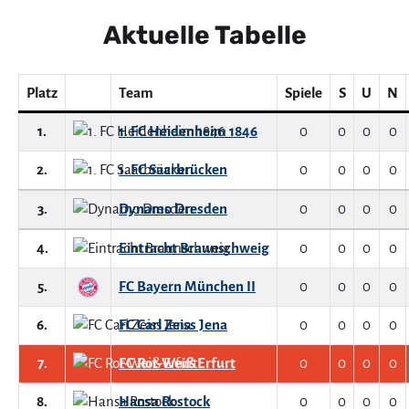
Aktuelle Tabelle
Platz
Team
Spiele
S
U
N
1.
1. FC Heidenheim 1846
0
0
0
0
2.
1. FC Saarbrücken
0
0
0
0
3.
Dynamo Dresden
0
0
0
0
4.
Eintracht Braunschweig
0
0
0
0
5.
FC Bayern München II
0
0
0
0
6.
FC Carl Zeiss Jena
0
0
0
0
7.
FC Rot-Weiß Erfurt
0
0
0
0
8.
Hansa Rostock
0
0
0
0