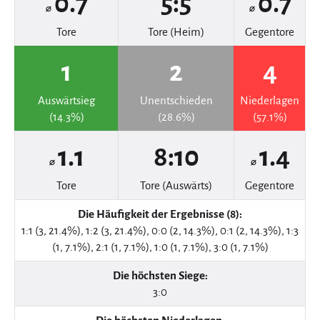
0.7
5:5
0.7
⌀
⌀
Tore
Tore (Heim)
Gegentore
1
2
4
Auswärtsieg
Unentschieden
Niederlagen
(14.3%)
(28.6%)
(57.1%)
1.1
8:10
1.4
⌀
⌀
Tore
Tore (Auswärts)
Gegentore
Die Häufigkeit der Ergebnisse (8):
1:1 (3, 21.4%), 1:2 (3, 21.4%), 0:0 (2, 14.3%), 0:1 (2, 14.3%), 1:3
(1, 7.1%), 2:1 (1, 7.1%), 1:0 (1, 7.1%), 3:0 (1, 7.1%)
Die höchsten Siege:
3:0