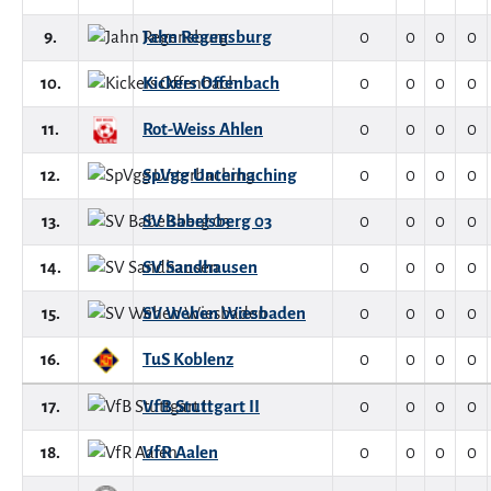
9.
Jahn Regensburg
0
0
0
0
10.
Kickers Offenbach
0
0
0
0
11.
Rot-Weiss Ahlen
0
0
0
0
12.
SpVgg Unterhaching
0
0
0
0
13.
SV Babelsberg 03
0
0
0
0
14.
SV Sandhausen
0
0
0
0
15.
SV Wehen Wiesbaden
0
0
0
0
16.
TuS Koblenz
0
0
0
0
17.
VfB Stuttgart II
0
0
0
0
18.
VfR Aalen
0
0
0
0