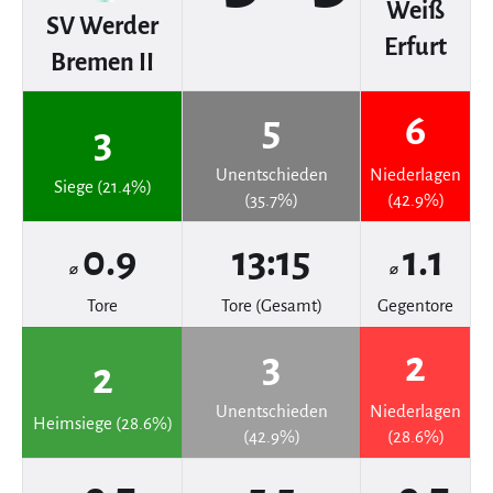
Weiß
SV Werder
Erfurt
Bremen II
5
6
3
Unentschieden
Niederlagen
Siege (21.4%)
(35.7%)
(42.9%)
0.9
13:15
1.1
⌀
⌀
Tore
Tore (Gesamt)
Gegentore
3
2
2
Unentschieden
Niederlagen
Heimsiege (28.6%)
(42.9%)
(28.6%)