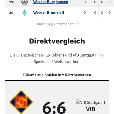
19.
Wacker Burghausen
0
0
0
0
20.
Werder Bremen II
0
0
0
0
Stand: 7. August 2026 12:17 Uhr
Direktvergleich
Die Bilanz zwischen TuS Koblenz und VfB Stuttgart II in 4
Spielen in 2 Wettbewerben.
Bilanz aus 4 Spielen in 2 Wettbewerben
6:6
VfB