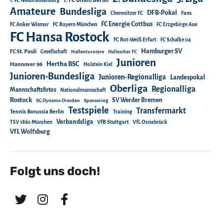
1. FC Neubrandenburg
Amateure
Bundesliga
DFB-Pokal
Chemnitzer FC
Fans
FC Energie Cottbus
FC Anker Wismar
FC Bayern München
FC Erzgebirge Aue
FC Hansa Rostock
FC Rot-Weiß Erfurt
FC Schalke 04
Hamburger SV
FC St. Pauli
Gesellschaft
Hallenturniere
Hallescher FC
Junioren
Hertha BSC
Hannover 96
Holstein Kiel
Junioren-Bundesliga
Junioren-Regionalliga
Landespokal
Oberliga
Regionalliga
Mannschaftsfotos
Nationalmannschaft
Rostock
SV Werder Bremen
SG Dynamo Dresden
Sponsoring
Testspiele
Transfermarkt
Tennis Borussia Berlin
Training
Verbandsliga
TSV 1860 München
VfB Stuttgart
VfL Osnabrück
VfL Wolfsburg
Folgt uns doch!