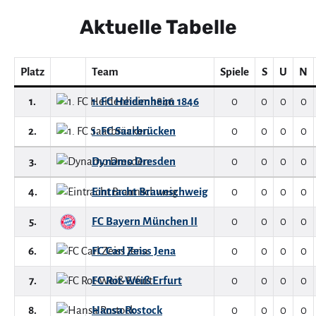
Aktuelle Tabelle
Platz
Team
Spiele
S
U
N
1.
1. FC Heidenheim 1846
0
0
0
0
2.
1. FC Saarbrücken
0
0
0
0
3.
Dynamo Dresden
0
0
0
0
4.
Eintracht Braunschweig
0
0
0
0
5.
FC Bayern München II
0
0
0
0
6.
FC Carl Zeiss Jena
0
0
0
0
7.
FC Rot-Weiß Erfurt
0
0
0
0
8.
Hansa Rostock
0
0
0
0