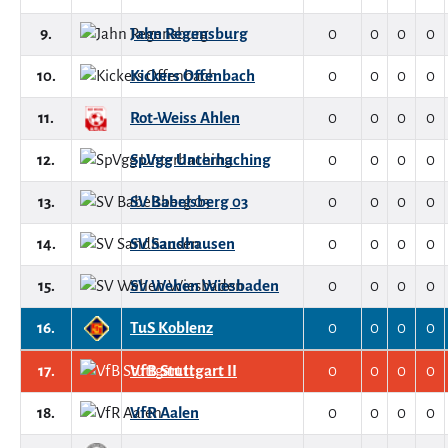
9.
Jahn Regensburg
0
0
0
0
10.
Kickers Offenbach
0
0
0
0
11.
Rot-Weiss Ahlen
0
0
0
0
12.
SpVgg Unterhaching
0
0
0
0
13.
SV Babelsberg 03
0
0
0
0
14.
SV Sandhausen
0
0
0
0
15.
SV Wehen Wiesbaden
0
0
0
0
16.
TuS Koblenz
0
0
0
0
17.
VfB Stuttgart II
0
0
0
0
18.
VfR Aalen
0
0
0
0