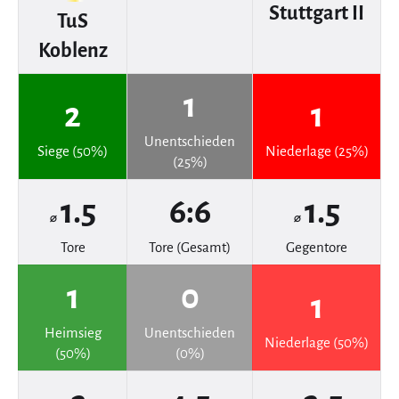
Stuttgart II
TuS
Koblenz
1
2
1
Unentschieden
Siege (50%)
Niederlage (25%)
(25%)
1.5
6:6
1.5
⌀
⌀
Tore
Tore (Gesamt)
Gegentore
1
0
1
Heimsieg
Unentschieden
Niederlage (50%)
(50%)
(0%)