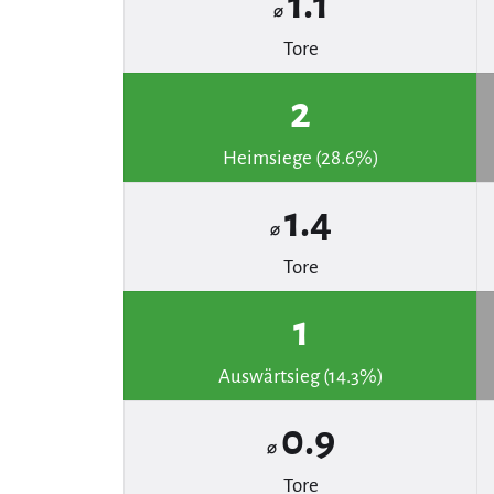
1.1
⌀
Tore
2
Heimsiege (28.6%)
1.4
⌀
Tore
1
Auswärtsieg (14.3%)
0.9
⌀
Tore