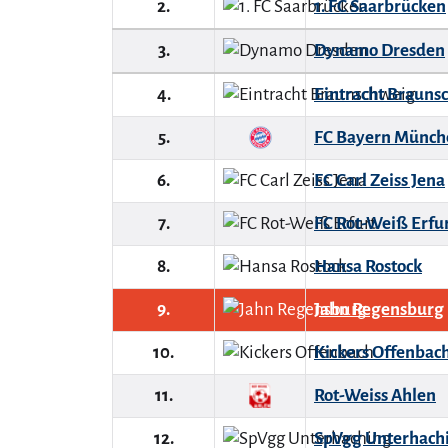
2.
1. FC Saarbrücken
3.
Dynamo Dresden
4.
Eintracht Brauns
5.
FC Bayern Münche
6.
FC Carl Zeiss Jena
7.
FC Rot-Weiß Erfu
8.
Hansa Rostock
9.
Jahn Regensburg
10.
Kickers Offenbac
11.
Rot-Weiss Ahlen
12.
SpVgg Unterhach