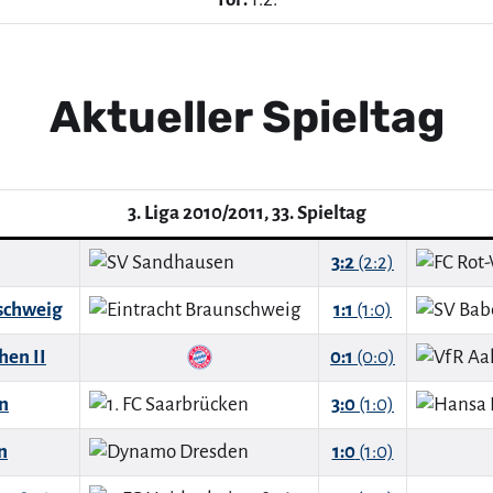
Aktueller Spieltag
3. Liga 2010/2011, 33. Spieltag
3:2
(2:2)
schweig
1:1
(1:0)
hen II
0:1
(0:0)
en
3:0
(1:0)
n
1:0
(1:0)