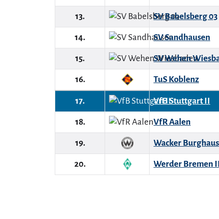
13.
SV Babelsberg 03
14.
SV Sandhausen
15.
SV Wehen Wiesb
16.
TuS Koblenz
17.
VfB Stuttgart II
18.
VfR Aalen
19.
Wacker Burghau
20.
Werder Bremen I