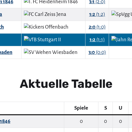
m 1846
3:1
(2:0)
a
1:2
(1:2)
ch
2:0
(1:0)
1:2
(1:1)
baden
3:0
(0:0)
Aktuelle Tabelle
Spiele
S
U
 1846
0
0
0