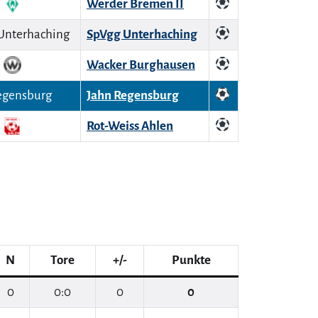
Werder Bremen II
SpVgg Unterhaching
Wacker Burghausen
Jahn Regensburg
Rot-Weiss Ahlen
N
Tore
+/-
Punkte
0
0:0
0
0