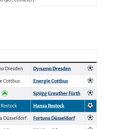
Dynamo Dresden
Energie Cottbus
SpVgg Greuther Fürth
Hansa Rostock
Fortuna Düsseldorf