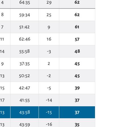
4
64:35
29
62
8
59:34
25
62
7
51:42
9
61
11
62:46
16
57
14
55:58
-3
48
9
37:35
2
45
13
50:52
-2
45
15
42:47
-5
39
17
41:55
-14
37
13
43:58
-15
37
13
43:59
-16
35