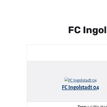
FC Ingo
FC Ingolstadt 04
Tore:
1:0 Mo. Hart