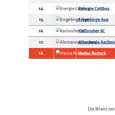
14.
Energie Cottbus
15.
Erzgebirge Aue
16.
Karlsruher SC
17.
Alemannia Aachen
18.
Hansa Rostock
Die Bilanz zw