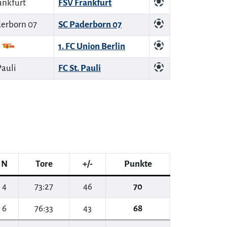
FSV Frankfurt
SC Paderborn 07
1. FC Union Berlin
FC St. Pauli
N
Tore
+/-
Punkte
4
73:27
46
70
6
76:33
43
68