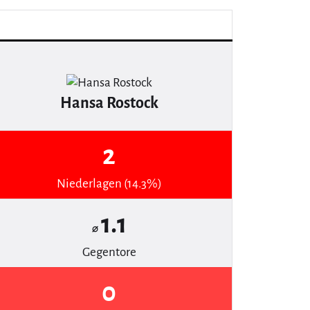
Hansa Rostock
2
Niederlagen (14.3%)
1.1
⌀
Gegentore
0