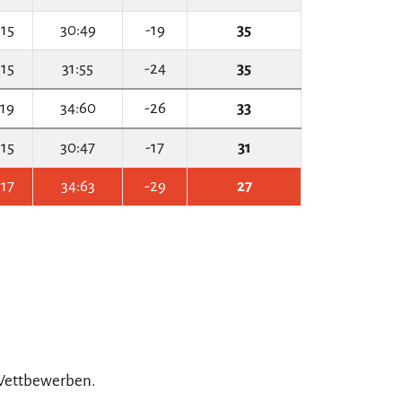
15
30:49
-19
35
15
31:55
-24
35
19
34:60
-26
33
15
30:47
-17
31
17
34:63
-29
27
 Wettbewerben.