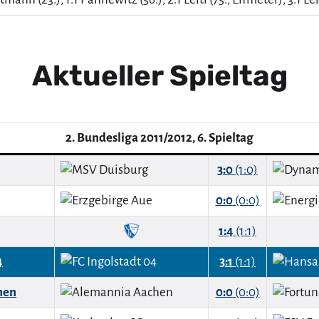
Aktueller Spieltag
2. Bundesliga 2011/2012, 6. Spieltag
3:0
(1:0)
0:0
(0:0)
1:4
(1:1)
4
3:1
(1:1)
hen
0:0
(0:0)