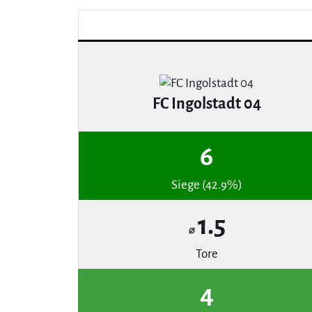
FC Ingolstadt 04
6
Siege (42.9%)
1.5
⌀
Tore
4