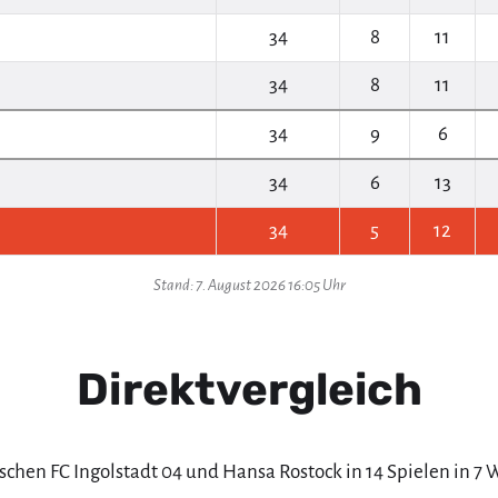
34
8
11
34
8
11
34
9
6
34
6
13
34
5
12
Stand: 7. August 2026 16:05 Uhr
Direktvergleich
ischen FC Ingolstadt 04 und Hansa Rostock in 14 Spielen in 7