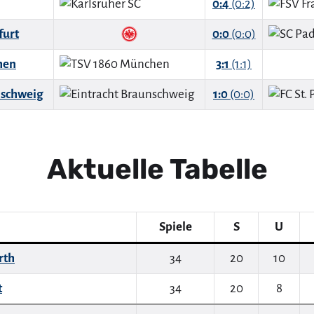
0:4
(0:2)
furt
0:0
(0:0)
hen
3:1
(1:1)
nschweig
1:0
(0:0)
Aktuelle Tabelle
Spiele
S
U
rth
34
20
10
t
34
20
8