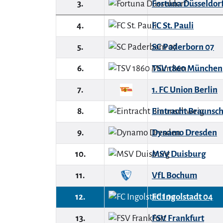
3.
Fortuna Düsseldor
4.
FC St. Pauli
5.
SC Paderborn 07
6.
TSV 1860 München
7.
1. FC Union Berlin
8.
Eintracht Braunsc
9.
Dynamo Dresden
10.
MSV Duisburg
11.
VfL Bochum
12.
FC Ingolstadt 04
13.
FSV Frankfurt