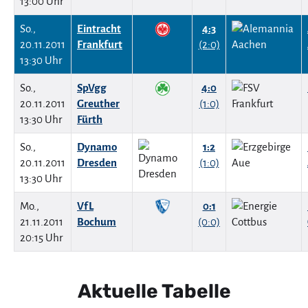
13:00 Uhr
So.,
Eintracht
4:3
20.11.2011
Frankfurt
(2:0)
13:30 Uhr
So.,
SpVgg
4:0
20.11.2011
Greuther
(1:0)
13:30 Uhr
Fürth
So.,
Dynamo
1:2
20.11.2011
Dresden
(1:0)
13:30 Uhr
Mo.,
VfL
0:1
21.11.2011
Bochum
(0:0)
20:15 Uhr
Aktuelle Tabelle