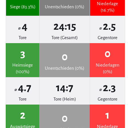
Niederlage
Siege (83.3%)
Unentschieden (0%)
(16.7%)
4
24:15
2.5
⌀
⌀
Tore
Tore (Gesamt)
Gegentore
3
0
0
Heimsiege
Niederlagen
Unentschieden (0%)
(100%)
(0%)
4.7
14:7
2.3
⌀
⌀
Tore
Tore (Heim)
Gegentore
2
1
0
Auswärtsiege
Niederlage