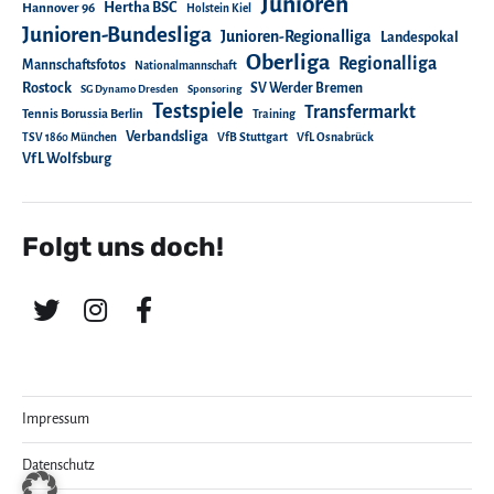
Junioren
Hertha BSC
Hannover 96
Holstein Kiel
Junioren-Bundesliga
Junioren-Regionalliga
Landespokal
Oberliga
Regionalliga
Mannschaftsfotos
Nationalmannschaft
Rostock
SV Werder Bremen
SG Dynamo Dresden
Sponsoring
Testspiele
Transfermarkt
Tennis Borussia Berlin
Training
Verbandsliga
TSV 1860 München
VfB Stuttgart
VfL Osnabrück
VfL Wolfsburg
Folgt uns doch!
Impressum
Datenschutz