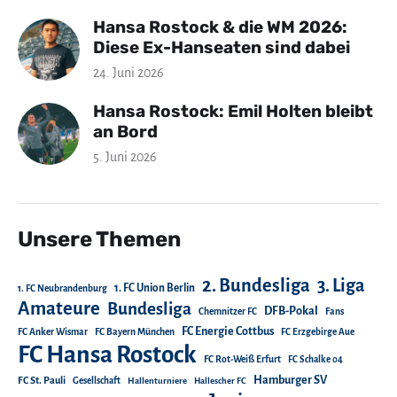
Hansa Rostock & die WM 2026:
Diese Ex-Hanseaten sind dabei
24. Juni 2026
Hansa Rostock: Emil Holten bleibt
an Bord
5. Juni 2026
Unsere Themen
2. Bundesliga
3. Liga
1. FC Union Berlin
1. FC Neubrandenburg
Amateure
Bundesliga
DFB-Pokal
Chemnitzer FC
Fans
FC Energie Cottbus
FC Anker Wismar
FC Bayern München
FC Erzgebirge Aue
FC Hansa Rostock
FC Rot-Weiß Erfurt
FC Schalke 04
Hamburger SV
FC St. Pauli
Gesellschaft
Hallenturniere
Hallescher FC