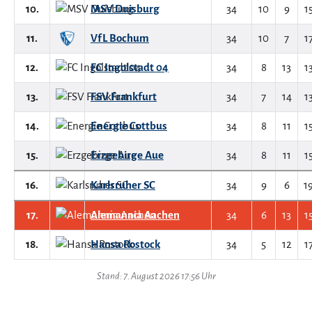
10.
MSV Duisburg
34
10
9
1
11.
VfL Bochum
34
10
7
1
12.
FC Ingolstadt 04
34
8
13
1
13.
FSV Frankfurt
34
7
14
1
14.
Energie Cottbus
34
8
11
1
15.
Erzgebirge Aue
34
8
11
1
16.
Karlsruher SC
34
9
6
1
17.
Alemannia Aachen
34
6
13
1
18.
Hansa Rostock
34
5
12
1
Stand: 7. August 2026 17:56 Uhr