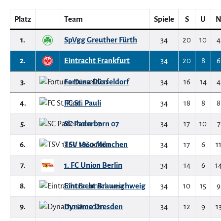
Platz
Team
Spiele
S
U
1.
SpVgg Greuther Fürth
34
20
10
4
2.
Eintracht Frankfurt
34
20
8
6
3.
Fortuna Düsseldorf
34
16
14
4
4.
FC St. Pauli
34
18
8
8
5.
SC Paderborn 07
34
17
10
7
6.
TSV 1860 München
34
17
6
1
7.
1. FC Union Berlin
34
14
6
1
8.
Eintracht Braunschweig
34
10
15
9
9.
Dynamo Dresden
34
12
9
1