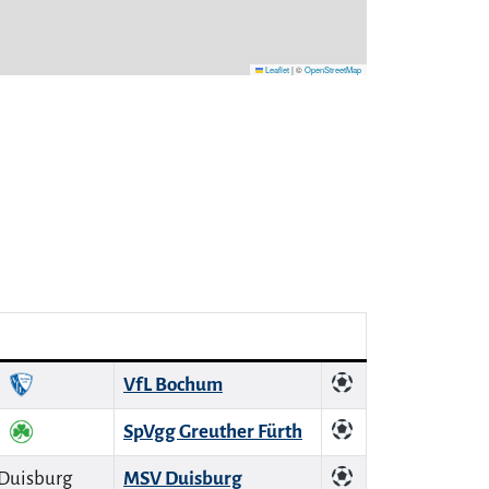
Leaflet
|
©
OpenStreetMap
VfL Bochum
SpVgg Greuther Fürth
MSV Duisburg