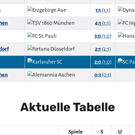
e
1:1
(1:1)
hen
4:1
(1:1)
3:0
(1:0)
dorf
2:1
(2:1)
2:0
(1:0)
hen
0:3
(0:1)
Aktuelle Tabelle
Spiele
S
U