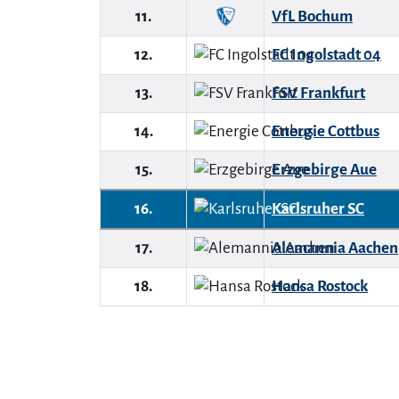
11.
VfL Bochum
12.
FC Ingolstadt 04
13.
FSV Frankfurt
14.
Energie Cottbus
15.
Erzgebirge Aue
16.
Karlsruher SC
17.
Alemannia Aachen
18.
Hansa Rostock