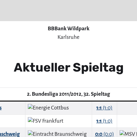
BBBank Wildpark
Karlsruhe
Aktueller Spieltag
2. Bundesliga 2011/2012, 32. Spieltag
s
1:1
(1:0)
1:1
(1:0)
nschweig
0:0
(0:0)