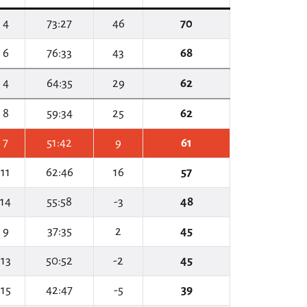
4
73:27
46
70
6
76:33
43
68
4
64:35
29
62
8
59:34
25
62
7
51:42
9
61
11
62:46
16
57
14
55:58
-3
48
9
37:35
2
45
13
50:52
-2
45
15
42:47
-5
39