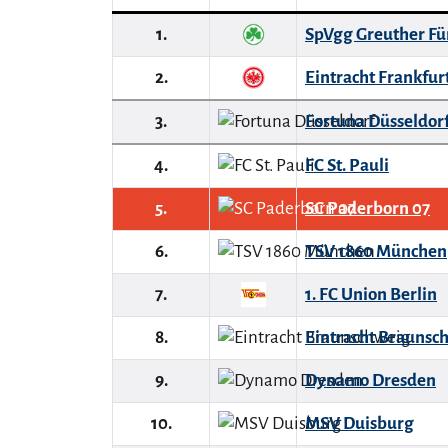
1.
SpVgg Greuther Fü
2.
Eintracht Frankfur
3.
Fortuna Düsseldor
4.
FC St. Pauli
5.
SC Paderborn 07
6.
TSV 1860 München
7.
1. FC Union Berlin
8.
Eintracht Braunsc
9.
Dynamo Dresden
10.
MSV Duisburg