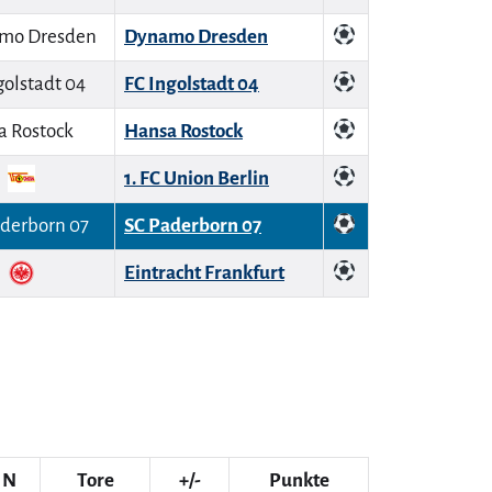
Dynamo Dresden
FC Ingolstadt 04
Hansa Rostock
1. FC Union Berlin
SC Paderborn 07
Eintracht Frankfurt
N
Tore
+/-
Punkte