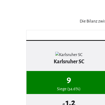
Die Bilanz zwi
Karlsruher SC
9
Siege (34.6%)
1.2
⌀