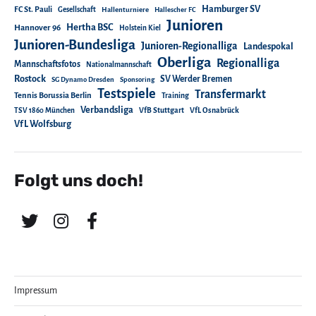
Hamburger SV
FC St. Pauli
Gesellschaft
Hallenturniere
Hallescher FC
Junioren
Hertha BSC
Hannover 96
Holstein Kiel
Junioren-Bundesliga
Junioren-Regionalliga
Landespokal
Oberliga
Regionalliga
Mannschaftsfotos
Nationalmannschaft
Rostock
SV Werder Bremen
SG Dynamo Dresden
Sponsoring
Testspiele
Transfermarkt
Tennis Borussia Berlin
Training
Verbandsliga
TSV 1860 München
VfB Stuttgart
VfL Osnabrück
VfL Wolfsburg
Folgt uns doch!
Impressum