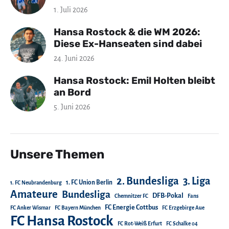
1. Juli 2026
Hansa Rostock & die WM 2026:
Diese Ex-Hanseaten sind dabei
24. Juni 2026
Hansa Rostock: Emil Holten bleibt
an Bord
5. Juni 2026
Unsere Themen
2. Bundesliga
3. Liga
1. FC Union Berlin
1. FC Neubrandenburg
Amateure
Bundesliga
DFB-Pokal
Chemnitzer FC
Fans
FC Energie Cottbus
FC Anker Wismar
FC Bayern München
FC Erzgebirge Aue
FC Hansa Rostock
FC Rot-Weiß Erfurt
FC Schalke 04