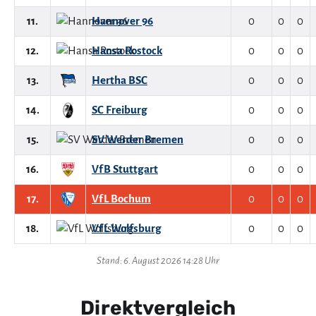
11.
Hannover 96
0
0
0
12.
Hansa Rostock
0
0
0
13.
Hertha BSC
0
0
0
14.
SC Freiburg
0
0
0
15.
SV Werder Bremen
0
0
0
16.
VfB Stuttgart
0
0
0
17.
VfL Bochum
0
0
0
18.
VfL Wolfsburg
0
0
0
Stand: 6. August 2026 14:28 Uhr
Direktvergleich