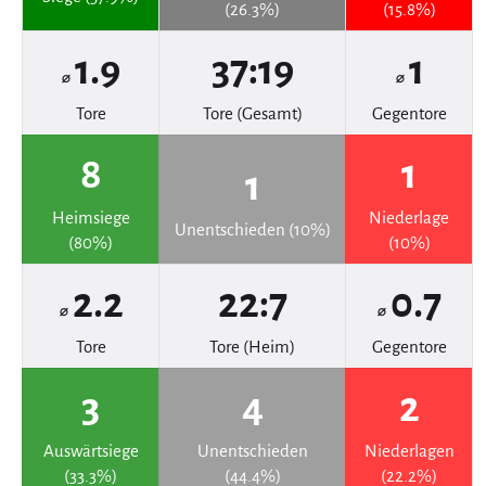
(26.3%)
(15.8%)
1.9
37:19
1
⌀
⌀
Tore
Tore (Gesamt)
Gegentore
8
1
1
Heimsiege
Niederlage
Unentschieden (10%)
(80%)
(10%)
2.2
22:7
0.7
⌀
⌀
Tore
Tore (Heim)
Gegentore
3
4
2
Auswärtsiege
Unentschieden
Niederlagen
(33.3%)
(44.4%)
(22.2%)