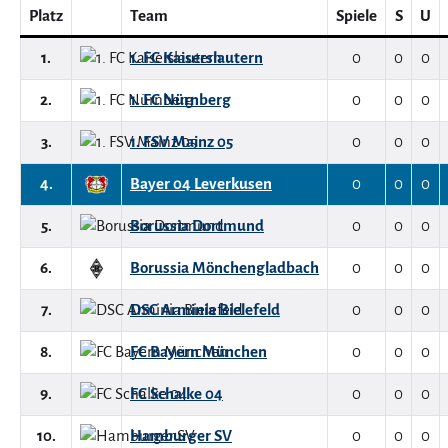
Platz
Team
Spiele
S
U
1.
1. FC Kaiserslautern
0
0
0
2.
1. FC Nürnberg
0
0
0
3.
1. FSV Mainz 05
0
0
0
4.
Bayer 04 Leverkusen
0
0
0
5.
Borussia Dortmund
0
0
0
6.
Borussia Mönchengladbach
0
0
0
7.
DSC Arminia Bielefeld
0
0
0
8.
FC Bayern München
0
0
0
9.
FC Schalke 04
0
0
0
10.
Hamburger SV
0
0
0