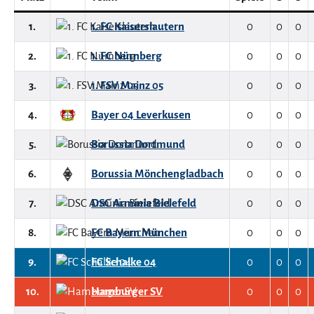
1.
1. FC Kaiserslautern
0
0
0
2.
1. FC Nürnberg
0
0
0
3.
1. FSV Mainz 05
0
0
0
4.
Bayer 04 Leverkusen
0
0
0
5.
Borussia Dortmund
0
0
0
6.
Borussia Mönchengladbach
0
0
0
7.
DSC Arminia Bielefeld
0
0
0
8.
FC Bayern München
0
0
0
9.
FC Schalke 04
0
0
0
10.
Hamburger SV
0
0
0