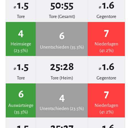
1.5
50:55
1.6
⌀
⌀
Tore
Tore (Gesamt)
Gegentore
4
7
6
Heimsiege
Niederlagen
Unentschieden (35.3%)
(23.5%)
(41.2%)
1.5
25:28
1.6
⌀
⌀
Tore
Tore (Heim)
Gegentore
6
7
4
Auswärtsiege
Niederlagen
Unentschieden (23.5%)
(35.3%)
(41.2%)