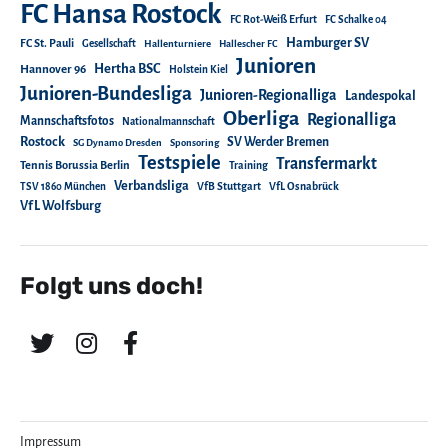
FC Hansa Rostock
FC Rot-Weiß Erfurt
FC Schalke 04
Hamburger SV
FC St. Pauli
Gesellschaft
Hallenturniere
Hallescher FC
Junioren
Hertha BSC
Hannover 96
Holstein Kiel
Junioren-Bundesliga
Junioren-Regionalliga
Landespokal
Oberliga
Regionalliga
Mannschaftsfotos
Nationalmannschaft
Rostock
SV Werder Bremen
SG Dynamo Dresden
Sponsoring
Testspiele
Transfermarkt
Tennis Borussia Berlin
Training
Verbandsliga
TSV 1860 München
VfB Stuttgart
VfL Osnabrück
VfL Wolfsburg
Folgt uns doch!
Impressum