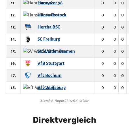
11.
Hannover 96
0
0
0
12.
Hansa Rostock
0
0
0
13.
Hertha BSC
0
0
0
14.
SC Freiburg
0
0
0
15.
SV Werder Bremen
0
0
0
16.
VfB Stuttgart
0
0
0
17.
VfL Bochum
0
0
0
18.
VfL Wolfsburg
0
0
0
Stand: 6. August 2026 6:10 Uhr
Direktvergleich