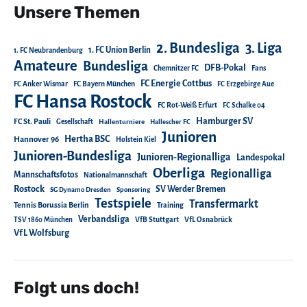
Unsere Themen
2. Bundesliga
3. Liga
1. FC Union Berlin
1. FC Neubrandenburg
Amateure
Bundesliga
DFB-Pokal
Chemnitzer FC
Fans
FC Energie Cottbus
FC Anker Wismar
FC Bayern München
FC Erzgebirge Aue
FC Hansa Rostock
FC Rot-Weiß Erfurt
FC Schalke 04
Hamburger SV
FC St. Pauli
Gesellschaft
Hallenturniere
Hallescher FC
Junioren
Hertha BSC
Hannover 96
Holstein Kiel
Junioren-Bundesliga
Junioren-Regionalliga
Landespokal
Oberliga
Regionalliga
Mannschaftsfotos
Nationalmannschaft
Rostock
SV Werder Bremen
SG Dynamo Dresden
Sponsoring
Testspiele
Transfermarkt
Tennis Borussia Berlin
Training
Verbandsliga
TSV 1860 München
VfB Stuttgart
VfL Osnabrück
VfL Wolfsburg
Folgt uns doch!