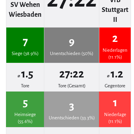
VfB
SV Wehen
Stuttgart
Wiesbaden
II
2
7
9
Niederlagen
Siege (38.9%)
Unentschieden (50%)
(11.1%)
1.5
27:22
1.2
⌀
⌀
Tore
Tore (Gesamt)
Gegentore
5
1
3
Heimsiege
Niederlage
Unentschieden (33.3%)
(55.6%)
(11.1%)