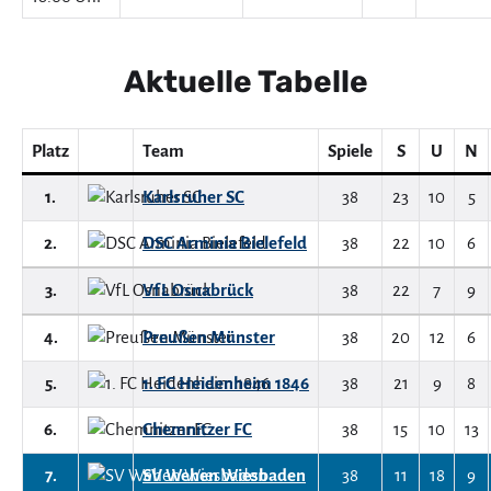
Aktuelle Tabelle
Platz
Team
Spiele
S
U
N
1.
Karlsruher SC
38
23
10
5
2.
DSC Arminia Bielefeld
38
22
10
6
3.
VfL Osnabrück
38
22
7
9
4.
Preußen Münster
38
20
12
6
5.
1. FC Heidenheim 1846
38
21
9
8
6.
Chemnitzer FC
38
15
10
13
7.
SV Wehen Wiesbaden
38
11
18
9