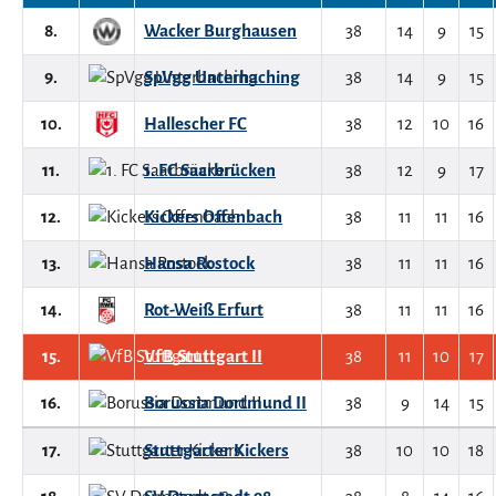
8.
Wacker Burghausen
38
14
9
15
9.
SpVgg Unterhaching
38
14
9
15
10.
Hallescher FC
38
12
10
16
11.
1. FC Saarbrücken
38
12
9
17
12.
Kickers Offenbach
38
11
11
16
13.
Hansa Rostock
38
11
11
16
14.
Rot-Weiß Erfurt
38
11
11
16
15.
VfB Stuttgart II
38
11
10
17
16.
Borussia Dortmund II
38
9
14
15
17.
Stuttgarter Kickers
38
10
10
18