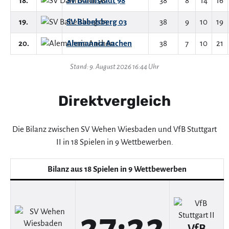
18.
SV Darmstadt 98
38
8
14
16
19.
SV Babelsberg 03
38
9
10
19
20.
Alemannia Aachen
38
7
10
21
Stand: 9. August 2026 16:44 Uhr
Direktvergleich
Die Bilanz zwischen SV Wehen Wiesbaden und VfB Stuttgart
II in 18 Spielen in 9 Wettbewerben.
Bilanz aus 18 Spielen in 9 Wettbewerben
27:22