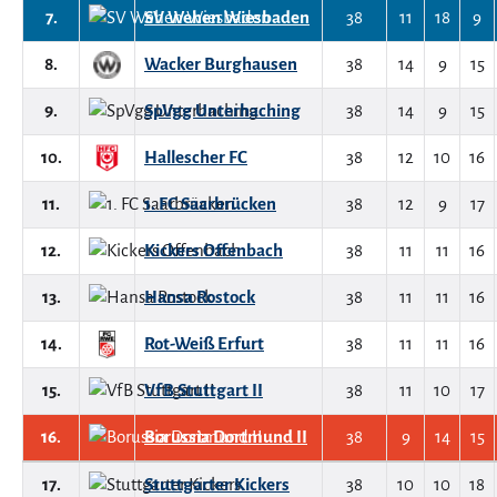
7.
SV Wehen Wiesbaden
38
11
18
9
8.
Wacker Burghausen
38
14
9
15
9.
SpVgg Unterhaching
38
14
9
15
10.
Hallescher FC
38
12
10
16
11.
1. FC Saarbrücken
38
12
9
17
12.
Kickers Offenbach
38
11
11
16
13.
Hansa Rostock
38
11
11
16
14.
Rot-Weiß Erfurt
38
11
11
16
15.
VfB Stuttgart II
38
11
10
17
16.
Borussia Dortmund II
38
9
14
15
17.
Stuttgarter Kickers
38
10
10
18