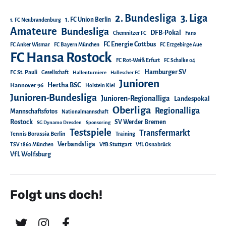
2. Bundesliga
3. Liga
1. FC Union Berlin
1. FC Neubrandenburg
Amateure
Bundesliga
DFB-Pokal
Chemnitzer FC
Fans
FC Energie Cottbus
FC Anker Wismar
FC Bayern München
FC Erzgebirge Aue
FC Hansa Rostock
FC Rot-Weiß Erfurt
FC Schalke 04
Hamburger SV
FC St. Pauli
Gesellschaft
Hallenturniere
Hallescher FC
Junioren
Hertha BSC
Hannover 96
Holstein Kiel
Junioren-Bundesliga
Junioren-Regionalliga
Landespokal
Oberliga
Regionalliga
Mannschaftsfotos
Nationalmannschaft
Rostock
SV Werder Bremen
SG Dynamo Dresden
Sponsoring
Testspiele
Transfermarkt
Tennis Borussia Berlin
Training
Verbandsliga
TSV 1860 München
VfB Stuttgart
VfL Osnabrück
VfL Wolfsburg
Folgt uns doch!