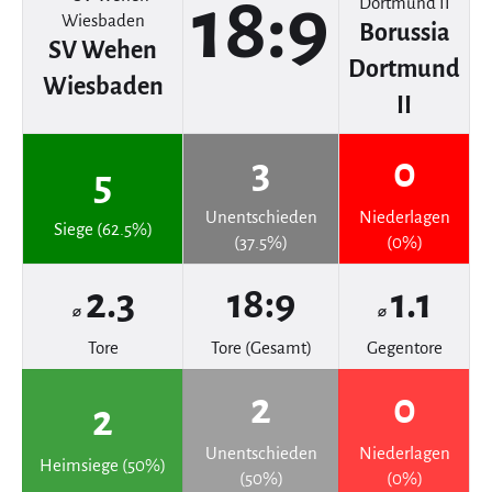
18:9
Borussia
SV Wehen
Dortmund
Wiesbaden
II
3
0
5
Unentschieden
Niederlagen
Siege (62.5%)
(37.5%)
(0%)
2.3
18:9
1.1
⌀
⌀
Tore
Tore (Gesamt)
Gegentore
2
0
2
Unentschieden
Niederlagen
Heimsiege (50%)
(50%)
(0%)