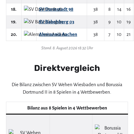
18.
SV Darmstadt 98
38
8
14
16
19.
SV Babelsberg 03
38
9
10
19
20.
Alemannia Aachen
38
7
10
21
Stand: 8. August 2026 18:32 Uhr
Direktvergleich
Die Bilanz zwischen SV Wehen Wiesbaden und Borussia
Dortmund II in 8 Spielen in 4 Wettbewerben.
Bilanz aus 8 Spielen in 4 Wettbewerben