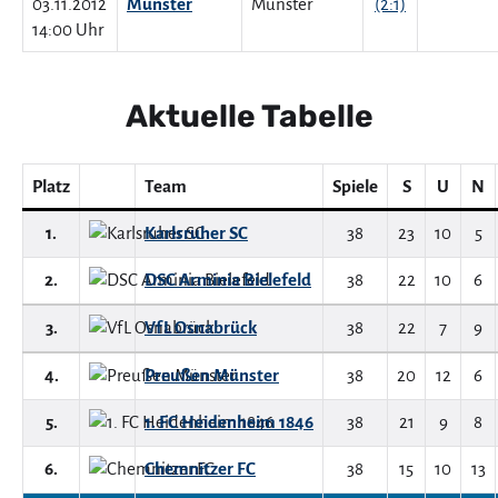
03.11.2012
Münster
(2:1)
14:00 Uhr
Aktuelle Tabelle
Platz
Team
Spiele
S
U
N
1.
Karlsruher SC
38
23
10
5
2.
DSC Arminia Bielefeld
38
22
10
6
3.
VfL Osnabrück
38
22
7
9
4.
Preußen Münster
38
20
12
6
5.
1. FC Heidenheim 1846
38
21
9
8
6.
Chemnitzer FC
38
15
10
13