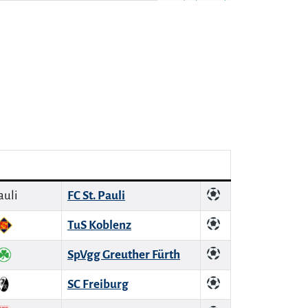
FC St. Pauli
TuS Koblenz
SpVgg Greuther Fürth
SC Freiburg