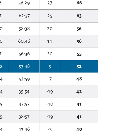
6
56:29
27
66
7
62:37
25
63
10
58:38
20
56
10
60:46
14
56
7
56:36
20
55
12
53:48
5
52
14
52:59
-7
48
14
35:54
-19
42
15
47:57
-10
41
15
38:57
-19
41
14
43:46
-3
40