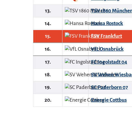
13.
TSV 1860 Münche
14.
Hansa Rostock
15.
FSV Frankfurt
16.
VfL Osnabrück
17.
FC Ingolstadt 04
18.
SV Wehen Wiesba
19.
SC Paderborn 07
20.
Energie Cottbus