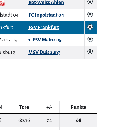
Rot-Weiss Ahlen
FC Ingolstadt 04
FSV Frankfurt
1. FSV Mainz 05
MSV Duisburg
N
Tore
+/-
Punkte
8
60:36
24
68