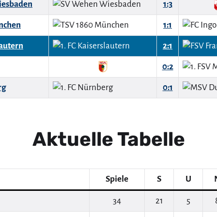
iesbaden
1:3
nchen
1:1
lautern
2:1
0:2
rg
0:1
Aktuelle Tabelle
Spiele
S
U
34
21
5