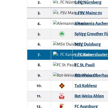
2.
1. FC Nürnberg
3.
1. FSV Mainz 05
4.
Alemannia Aache
5.
SpVgg Greuther F
6.
MSV Duisburg
7.
1. FC Kaiserslaute
8.
FC St. Pauli
9.
Rot-Weiss Oberha
10.
TuS Koblenz
11.
Rot-Weiss Ahlen
12.
FC Augsburg