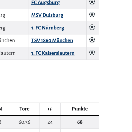
FC Augsburg
MSV Duisburg
1. FC Nürnberg
TSV 1860 München
1. FC Kaiserslautern
N
Tore
+/-
Punkte
8
60:36
24
68