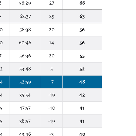
6
56:29
27
66
7
62:37
25
63
10
58:38
20
56
10
60:46
14
56
7
56:36
20
55
12
53:48
5
52
14
52:59
-7
48
14
35:54
-19
42
15
47:57
-10
41
15
38:57
-19
41
14
43:46
-3
40