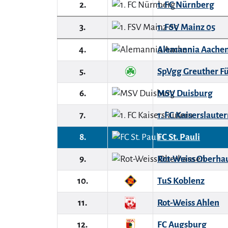
2.
1. FC Nürnberg
3.
1. FSV Mainz 05
4.
Alemannia Aache
5.
SpVgg Greuther F
6.
MSV Duisburg
7.
1. FC Kaiserslaute
8.
FC St. Pauli
9.
Rot-Weiss Oberha
10.
TuS Koblenz
11.
Rot-Weiss Ahlen
12.
FC Augsburg