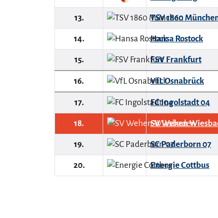
13.
TSV 1860 Münche
14.
Hansa Rostock
15.
FSV Frankfurt
16.
VfL Osnabrück
17.
FC Ingolstadt 04
18.
SV Wehen Wiesba
19.
SC Paderborn 07
20.
Energie Cottbus