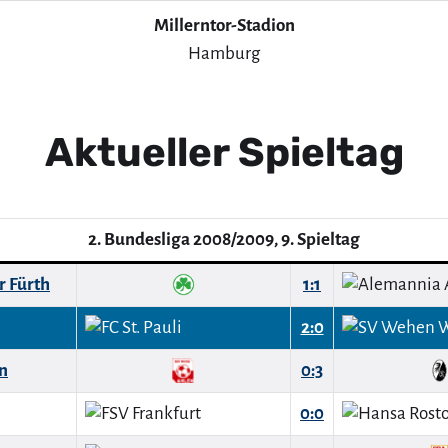
Millerntor-Stadion
Hamburg
Aktueller Spieltag
2. Bundesliga 2008/2009, 9. Spieltag
r Fürth
1:1
2:0
n
0:3
0:0