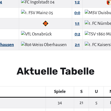
04
1:2
0:0
1:1
0:2
rhausen
2:1
Aktuelle Tabelle
Spiele
S
U
34
21
5