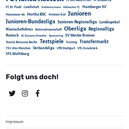
FC Rot-Weiß Erfurt
FC Schalke 04
Hamburger SV
FC St. Pauli
Gesellschaft
Hallenturniere
Hallescher FC
Junioren
Hertha BSC
Hannover 96
Holstein Kiel
Junioren-Bundesliga
Junioren-Regionalliga
Landespokal
Oberliga
Regionalliga
Mannschaftsfotos
Nationalmannschaft
Rostock
SV Werder Bremen
SG Dynamo Dresden
Sponsoring
Testspiele
Transfermarkt
Tennis Borussia Berlin
Training
Verbandsliga
TSV 1860 München
VfB Stuttgart
VfL Osnabrück
VfL Wolfsburg
Folgt uns doch!
Impressum