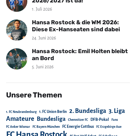
2026/2027 ist da!
1. Juli 2026
Hansa Rostock & die WM 2026:
Diese Ex-Hanseaten sind dabei
24. Juni 2026
Hansa Rostock: Emil Holten bleibt
an Bord
5. Juni 2026
Unsere Themen
2. Bundesliga
3. Liga
1. FC Union Berlin
1. FC Neubrandenburg
Amateure
Bundesliga
DFB-Pokal
Chemnitzer FC
Fans
FC Energie Cottbus
FC Anker Wismar
FC Bayern München
FC Erzgebirge Aue
FC Hansa Rostock