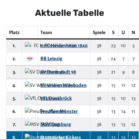
Aktuelle Tabelle
Platz
Team
Spiele
S
U
N
1.
1. FC Heidenheim 1846
38
23
10
5
2.
RB Leipzig
38
24
7
7
3.
SV Darmstadt 98
38
21
9
8
4.
SV Wehen Wiesbaden
38
15
11
12
5.
VfL Osnabrück
38
15
10
13
6.
Preußen Münster
38
13
14
11
7.
MSV Duisburg
38
13
13
12
8.
Stuttgarter Kickers
38
13
12
13