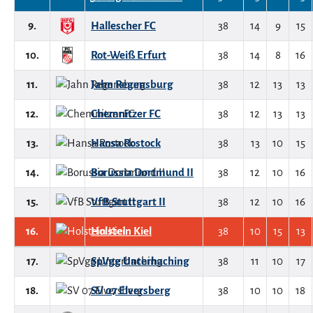
9.
Hallescher FC
38
14
9
15
10.
Rot-Weiß Erfurt
38
14
8
16
11.
Jahn Regensburg
38
12
13
13
12.
Chemnitzer FC
38
12
13
13
13.
Hansa Rostock
38
13
10
15
14.
Borussia Dortmund II
38
12
10
16
15.
VfB Stuttgart II
38
12
10
16
16.
Holstein Kiel
38
10
15
13
17.
SpVgg Unterhaching
38
11
10
17
18.
SV 07 Elversberg
38
10
10
18