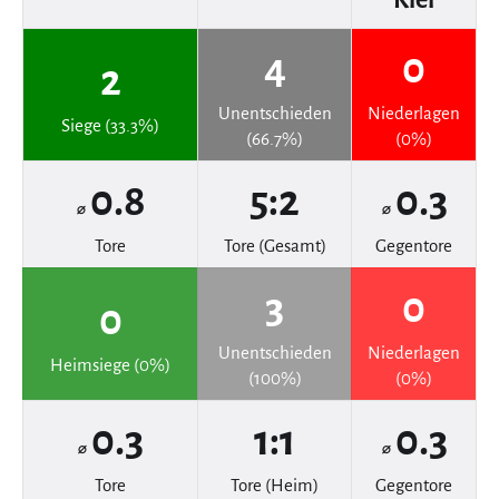
4
0
2
Unentschieden
Niederlagen
Siege (33.3%)
(66.7%)
(0%)
0.8
5:2
0.3
⌀
⌀
Tore
Tore (Gesamt)
Gegentore
3
0
0
Unentschieden
Niederlagen
Heimsiege (0%)
(100%)
(0%)
0.3
1:1
0.3
⌀
⌀
Tore
Tore (Heim)
Gegentore