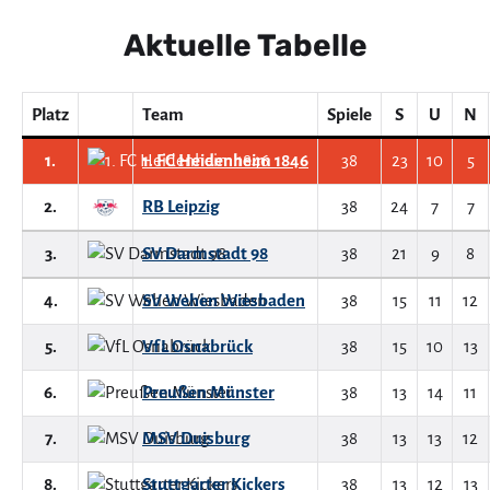
Aktuelle Tabelle
Platz
Team
Spiele
S
U
N
1.
1. FC Heidenheim 1846
38
23
10
5
2.
RB Leipzig
38
24
7
7
3.
SV Darmstadt 98
38
21
9
8
4.
SV Wehen Wiesbaden
38
15
11
12
5.
VfL Osnabrück
38
15
10
13
6.
Preußen Münster
38
13
14
11
7.
MSV Duisburg
38
13
13
12
8.
Stuttgarter Kickers
38
13
12
13