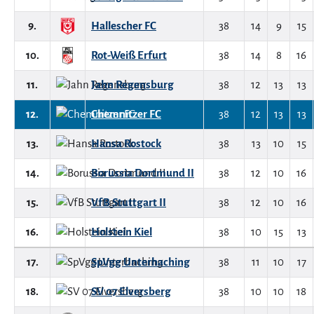
9.
Hallescher FC
38
14
9
15
10.
Rot-Weiß Erfurt
38
14
8
16
11.
Jahn Regensburg
38
12
13
13
12.
Chemnitzer FC
38
12
13
13
13.
Hansa Rostock
38
13
10
15
14.
Borussia Dortmund II
38
12
10
16
15.
VfB Stuttgart II
38
12
10
16
16.
Holstein Kiel
38
10
15
13
17.
SpVgg Unterhaching
38
11
10
17
18.
SV 07 Elversberg
38
10
10
18