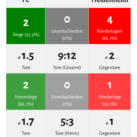
0
4
2
Unentschieden
Niederlagen
Siege (33.3%)
(0%)
(66.7%)
1.5
9:12
2
⌀
⌀
Tore
Tore (Gesamt)
Gegentore
2
0
1
Heimsiege
Unentschieden
Niederlage
(66.7%)
(0%)
(33.3%)
1.7
5:3
1
⌀
⌀
Tore
Tore (Heim)
Gegentore