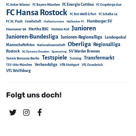
FC Energie Cottbus
FC Anker Wismar
FC Bayern München
FC Erzgebirge Aue
FC Hansa Rostock
FC Rot-Weiß Erfurt
FC Schalke 04
Hamburger SV
FC St. Pauli
Gesellschaft
Hallenturniere
Hallescher FC
Junioren
Hertha BSC
Hannover 96
Holstein Kiel
Junioren-Bundesliga
Junioren-Regionalliga
Landespokal
Oberliga
Regionalliga
Mannschaftsfotos
Nationalmannschaft
Rostock
SV Werder Bremen
SG Dynamo Dresden
Sponsoring
Testspiele
Transfermarkt
Tennis Borussia Berlin
Training
Verbandsliga
TSV 1860 München
VfB Stuttgart
VfL Osnabrück
VfL Wolfsburg
Folgt uns doch!