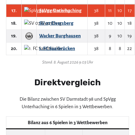
17.
SpVgg Unterhaching
38
11
10
17
18.
SV 07 Elversberg
38
10
10
18
19.
Wacker Burghausen
38
9
10
19
20.
1. FC Saarbrücken
38
8
8
22
Stand: 8. August 2026 9:03 Uhr
Direktvergleich
Die Bilanz zwischen SV Darmstadt 98 und SpVgg
Unterhaching in 6 Spielen in 3 Wettbewerben.
Bilanz aus 6 Spielen in 3 Wettbewerben