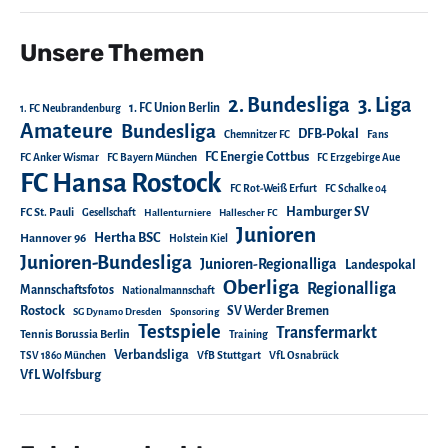
Unsere Themen
2. Bundesliga
3. Liga
1. FC Union Berlin
1. FC Neubrandenburg
Amateure
Bundesliga
DFB-Pokal
Chemnitzer FC
Fans
FC Energie Cottbus
FC Anker Wismar
FC Bayern München
FC Erzgebirge Aue
FC Hansa Rostock
FC Rot-Weiß Erfurt
FC Schalke 04
Hamburger SV
FC St. Pauli
Gesellschaft
Hallenturniere
Hallescher FC
Junioren
Hertha BSC
Hannover 96
Holstein Kiel
Junioren-Bundesliga
Junioren-Regionalliga
Landespokal
Oberliga
Regionalliga
Mannschaftsfotos
Nationalmannschaft
Rostock
SV Werder Bremen
SG Dynamo Dresden
Sponsoring
Testspiele
Transfermarkt
Tennis Borussia Berlin
Training
Verbandsliga
TSV 1860 München
VfB Stuttgart
VfL Osnabrück
VfL Wolfsburg