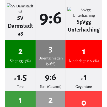
9:6
SV
SpVgg
Darmstadt
Unterhaching
98
3
2
1
Unentschieden
Siege (33.3%)
Niederlage (16.7%)
(50%)
1.5
9:6
1
⌀
⌀
Tore
Tore (Gesamt)
Gegentore
1
2
0