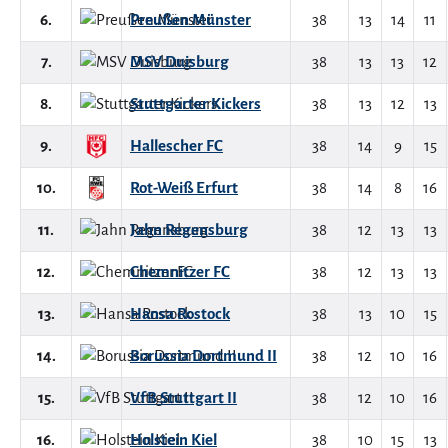
6.
Preußen Münster
38
13
14
11
7.
MSV Duisburg
38
13
13
12
8.
Stuttgarter Kickers
38
13
12
13
9.
Hallescher FC
38
14
9
15
10.
Rot-Weiß Erfurt
38
14
8
16
11.
Jahn Regensburg
38
12
13
13
12.
Chemnitzer FC
38
12
13
13
13.
Hansa Rostock
38
13
10
15
14.
Borussia Dortmund II
38
12
10
16
15.
VfB Stuttgart II
38
12
10
16
16.
Holstein Kiel
38
10
15
13