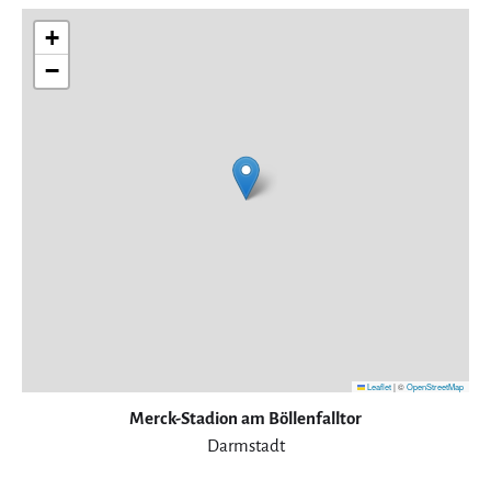
+
−
Leaflet
|
©
OpenStreetMap
Merck-Stadion am Böllenfalltor
Darmstadt