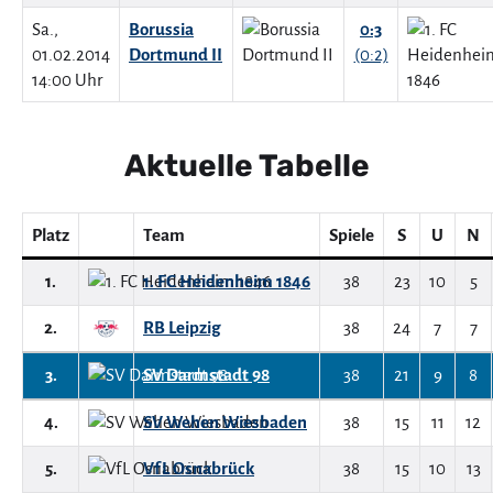
Sa.,
Borussia
0:3
01.02.2014
Dortmund II
(0:2)
14:00 Uhr
Aktuelle Tabelle
Platz
Team
Spiele
S
U
N
1.
1. FC Heidenheim 1846
38
23
10
5
2.
RB Leipzig
38
24
7
7
3.
SV Darmstadt 98
38
21
9
8
4.
SV Wehen Wiesbaden
38
15
11
12
5.
VfL Osnabrück
38
15
10
13