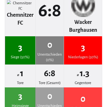
6:8
Chemnitzer
Wacker
FC
Burghausen
0
3
3
Unentschieden
Siege (50%)
Niederlagen (50%)
(0%)
1
6:8
1.3
⌀
⌀
Tore
Tore (Gesamt)
Gegentore
3
0
0
Heimsiege
Unentschieden