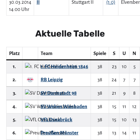
30.03.2014
II
(1:0)
14:00 Uhr
Aktuelle Tabelle
Platz
Team
Spiele
S
U
N
1.
1. FC Heidenheim 1846
38
23
10
5
2.
RB Leipzig
38
24
7
7
3.
SV Darmstadt 98
38
21
9
8
4.
SV Wehen Wiesbaden
38
15
11
12
5.
VfL Osnabrück
38
15
10
13
6.
Preußen Münster
38
13
14
11