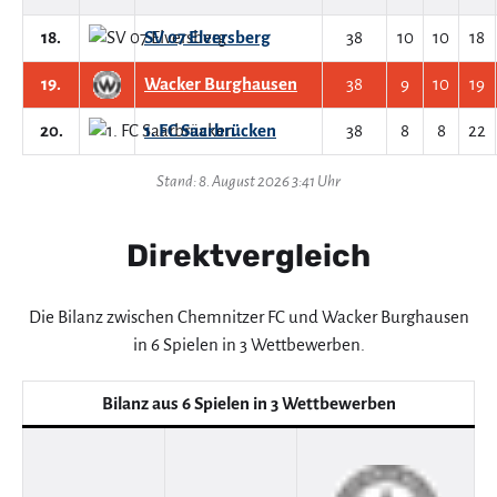
18.
SV 07 Elversberg
38
10
10
18
19.
Wacker Burghausen
38
9
10
19
20.
1. FC Saarbrücken
38
8
8
22
Stand: 8. August 2026 3:41 Uhr
Direktvergleich
Die Bilanz zwischen Chemnitzer FC und Wacker Burghausen
in 6 Spielen in 3 Wettbewerben.
Bilanz aus 6 Spielen in 3 Wettbewerben