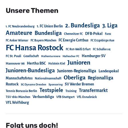
Unsere Themen
2. Bundesliga
3. Liga
1. FC Union Berlin
1. FC Neubrandenburg
Amateure
Bundesliga
DFB-Pokal
Chemnitzer FC
Fans
FC Energie Cottbus
FC Anker Wismar
FC Bayern München
FC Erzgebirge Aue
FC Hansa Rostock
FC Rot-Weiß Erfurt
FC Schalke 04
Hamburger SV
FC St. Pauli
Gesellschaft
Hallenturniere
Hallescher FC
Junioren
Hertha BSC
Hannover 96
Holstein Kiel
Junioren-Bundesliga
Junioren-Regionalliga
Landespokal
Oberliga
Regionalliga
Mannschaftsfotos
Nationalmannschaft
Rostock
SV Werder Bremen
SG Dynamo Dresden
Sponsoring
Testspiele
Transfermarkt
Tennis Borussia Berlin
Training
Verbandsliga
TSV 1860 München
VfB Stuttgart
VfL Osnabrück
VfL Wolfsburg
Folgt uns doch!