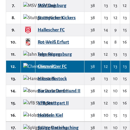
7.
MSV Duisburg
38
13
13
12
8.
Stuttgarter Kickers
38
13
12
13
9.
Hallescher FC
38
14
9
15
10.
Rot-Weiß Erfurt
38
14
8
16
11.
Jahn Regensburg
38
12
13
13
12.
Chemnitzer FC
38
12
13
13
13.
Hansa Rostock
38
13
10
15
14.
Borussia Dortmund II
38
12
10
16
15.
VfB Stuttgart II
38
12
10
16
16.
Holstein Kiel
38
10
15
13
17.
SpVgg Unterhaching
38
11
10
17