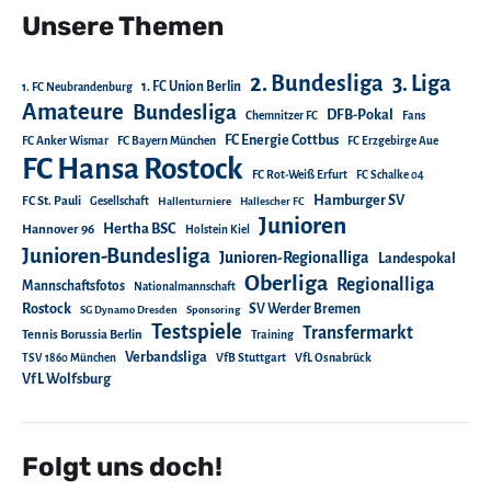
Unsere Themen
2. Bundesliga
3. Liga
1. FC Union Berlin
1. FC Neubrandenburg
Amateure
Bundesliga
DFB-Pokal
Chemnitzer FC
Fans
FC Energie Cottbus
FC Anker Wismar
FC Bayern München
FC Erzgebirge Aue
FC Hansa Rostock
FC Rot-Weiß Erfurt
FC Schalke 04
Hamburger SV
FC St. Pauli
Gesellschaft
Hallenturniere
Hallescher FC
Junioren
Hertha BSC
Hannover 96
Holstein Kiel
Junioren-Bundesliga
Junioren-Regionalliga
Landespokal
Oberliga
Regionalliga
Mannschaftsfotos
Nationalmannschaft
Rostock
SV Werder Bremen
SG Dynamo Dresden
Sponsoring
Testspiele
Transfermarkt
Tennis Borussia Berlin
Training
Verbandsliga
TSV 1860 München
VfB Stuttgart
VfL Osnabrück
VfL Wolfsburg
Folgt uns doch!