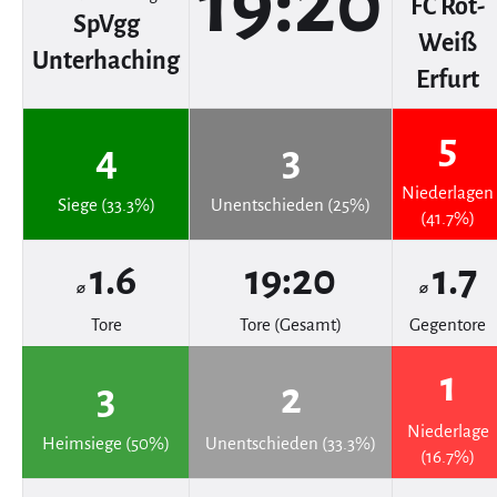
19:20
FC Rot-
SpVgg
Weiß
Unterhaching
Erfurt
5
4
3
Niederlagen
Siege (33.3%)
Unentschieden (25%)
(41.7%)
1.6
19:20
1.7
⌀
⌀
Tore
Tore (Gesamt)
Gegentore
1
3
2
Niederlage
Heimsiege (50%)
Unentschieden (33.3%)
(16.7%)