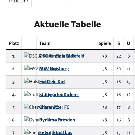
14:00 Uhr
Aktuelle Tabelle
Platz
Team
Spiele
S
U
1.
DSC Arminia Bielefeld
38
22
8
2.
MSV Duisburg
38
20
11
3.
Holstein Kiel
38
18
13
4.
Stuttgarter Kickers
38
18
12
5.
Chemnitzer FC
38
17
8
6.
Dynamo Dresden
38
16
8
7.
Energie Cottbus
38
15
11