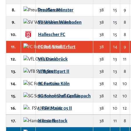
8.
Preußen Münster
38
15
9
9.
SV Wehen Wiesbaden
38
15
8
10.
Hallescher FC
38
15
8
11.
FC Rot-Weiß Erfurt
38
14
9
12.
VfL Osnabrück
38
13
11
13.
VfB Stuttgart II
38
13
8
14.
SC Fortuna Köln
38
12
10
15.
SG Sonnenhof Großaspach
38
12
10
16.
1. FSV Mainz 05 II
38
10
12
17.
Hansa Rostock
38
11
8