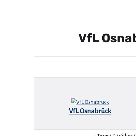
VfL Osna
VfL Osnabrück
Tore:
1:0 Willers (