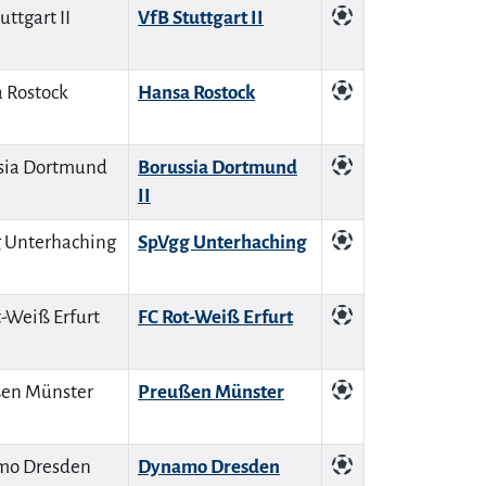
VfB Stuttgart II
Hansa Rostock
Borussia Dortmund
II
SpVgg Unterhaching
FC Rot-Weiß Erfurt
Preußen Münster
Dynamo Dresden