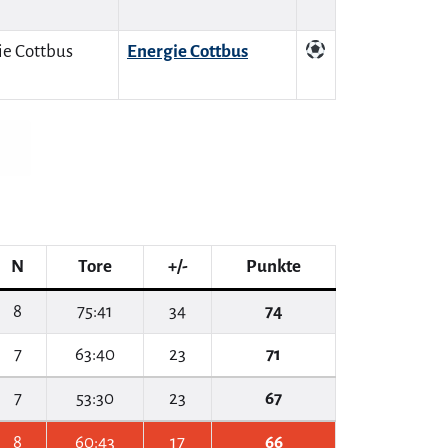
Energie Cottbus
N
Tore
+/-
Punkte
8
75:41
34
74
7
63:40
23
71
7
53:30
23
67
8
60:43
17
66