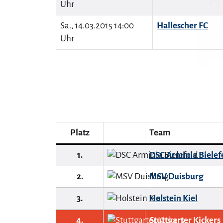
Uhr
Sa., 14.03.2015 14:00
Hallescher FC
Uhr
Wir se
Platz
Team
1.
DSC Arminia Bielef
2.
MSV Duisburg
3.
Holstein Kiel
4.
Stuttgarter Kickers