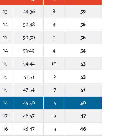
13
44:36
8
59
14
52:48
4
56
12
50:50
0
56
14
53:49
4
54
15
54:44
10
53
15
51:53
-2
53
15
47:54
-7
51
14
45:50
-5
50
17
48:57
-9
47
16
38:47
-9
46