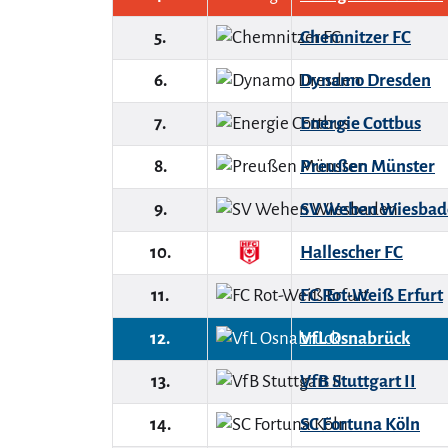
5.
Chemnitzer FC
6.
Dynamo Dresden
7.
Energie Cottbus
8.
Preußen Münster
9.
SV Wehen Wiesbad
10.
Hallescher FC
11.
FC Rot-Weiß Erfurt
12.
VfL Osnabrück
13.
VfB Stuttgart II
14.
SC Fortuna Köln