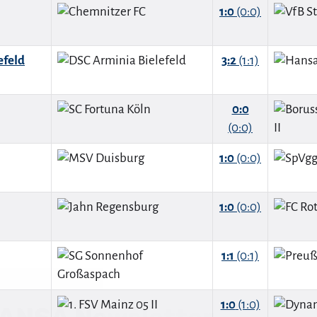
1:0
(0:0)
efeld
3:2
(1:1)
0:0
(0:0)
1:0
(0:0)
1:0
(0:0)
ANSA Newsletter
1:1
(0:1)
ge dich in unseren brandaktuellen Newsletter ein und
passe keine News mehr aus unserem Hansa-Magazin!
1:0
(1:0)