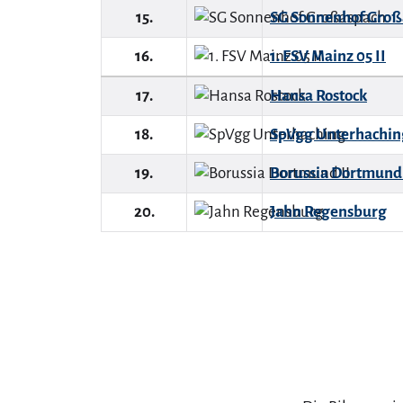
15.
SG Sonnenhof Groß
16.
1. FSV Mainz 05 II
17.
Hansa Rostock
18.
SpVgg Unterhachin
19.
Borussia Dortmund 
20.
Jahn Regensburg