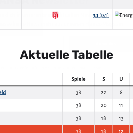
3:1
(0:1)
nden keinen Spam! Nur Informatives über Hansa und die Hansestadt Rostock.
Aktuelle Tabelle
Spiele
S
U
eld
38
22
8
38
20
11
38
18
13
38
18
12