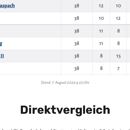
aspach
38
12
10
38
10
12
38
11
8
g
38
11
8
II
38
8
15
38
8
7
Stand: 7. August 2026 9:23 Uhr
Direktvergleich