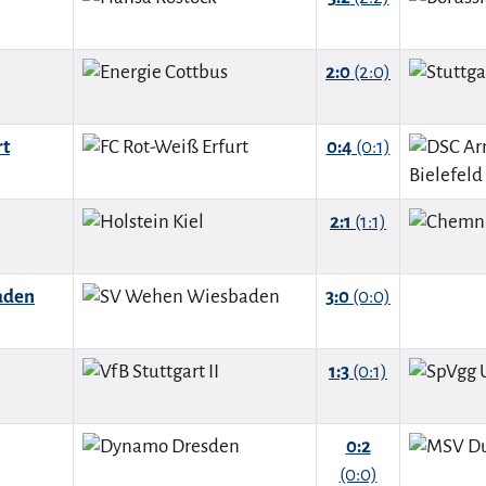
2:0
(2:0)
rt
0:4
(0:1)
2:1
(1:1)
aden
3:0
(0:0)
1:3
(0:1)
0:2
(0:0)