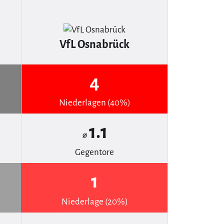
VfL Osnabrück
4
Niederlagen (40%)
1.1
⌀
Gegentore
1
Niederlage (20%)