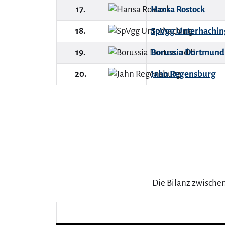
17.
Hansa Rostock
18.
SpVgg Unterhachin
19.
Borussia Dortmund 
20.
Jahn Regensburg
Die Bilanz zwische