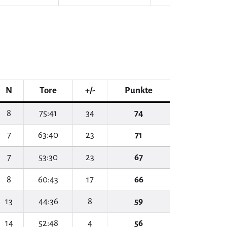
N
Tore
+/-
Punkte
8
75:41
34
74
7
63:40
23
71
7
53:30
23
67
8
60:43
17
66
13
44:36
8
59
14
52:48
4
56