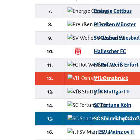
7.
Energie Cottbus
8.
Preußen Münster
9.
SV Wehen Wiesbad
10.
Hallescher FC
11.
FC Rot-Weiß Erfurt
12.
VfL Osnabrück
13.
VfB Stuttgart II
14.
SC Fortuna Köln
15.
SG Sonnenhof Groß
16.
1. FSV Mainz 05 II