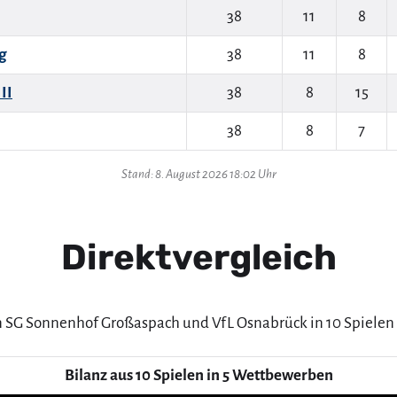
38
11
8
g
38
11
8
II
38
8
15
38
8
7
Stand: 8. August 2026 18:02 Uhr
Direktvergleich
n SG Sonnenhof Großaspach und VfL Osnabrück in 10 Spielen
Bilanz aus 10 Spielen in 5 Wettbewerben