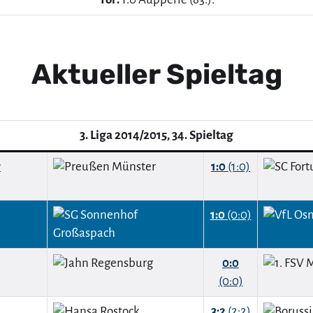
Aktueller Spieltag
3. Liga 2014/2015, 34. Spieltag
r
1:0
(1:0)
1:0
(0:0)
0:0
(0:0)
3:2
(2:2)