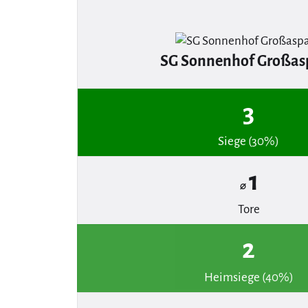
SG Sonnenhof Großas
3
Siege (30%)
1
⌀
Tore
2
Heimsiege (40%)