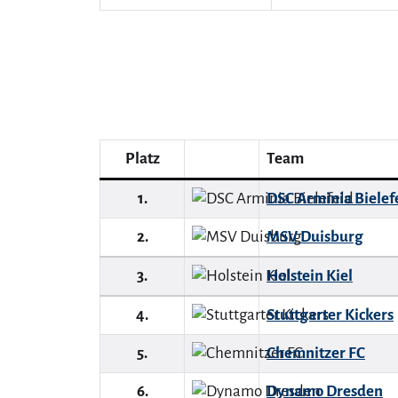
Platz
Team
1.
DSC Arminia Bielef
2.
MSV Duisburg
3.
Holstein Kiel
4.
Stuttgarter Kickers
5.
Chemnitzer FC
6.
Dynamo Dresden