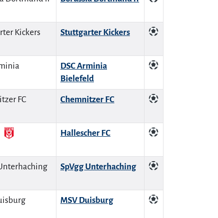
Stuttgarter Kickers
DSC Arminia
Bielefeld
Chemnitzer FC
Hallescher FC
SpVgg Unterhaching
MSV Duisburg