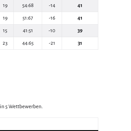
19
54:68
-14
41
19
51:67
-16
41
15
41:51
-10
39
23
44:65
-21
31
 in 5 Wettbewerben.