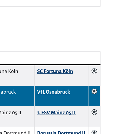
SC Fortuna Köln
VfL Osnabrück
1. FSV Mainz 05 II
Borussia Dortmund II