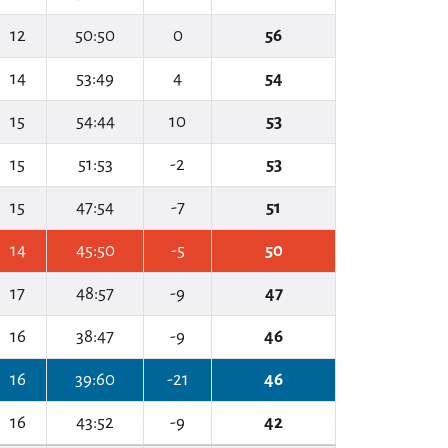
12
50:50
0
56
14
53:49
4
54
15
54:44
10
53
15
51:53
-2
53
15
47:54
-7
51
14
45:50
-5
50
17
48:57
-9
47
16
38:47
-9
46
16
39:60
-21
46
16
43:52
-9
42