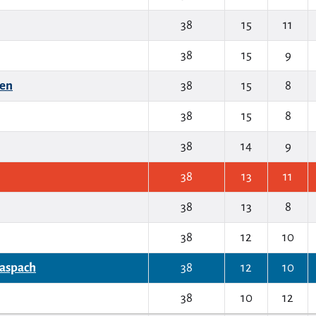
38
15
11
38
15
9
en
38
15
8
38
15
8
38
14
9
38
13
11
38
13
8
38
12
10
aspach
38
12
10
38
10
12