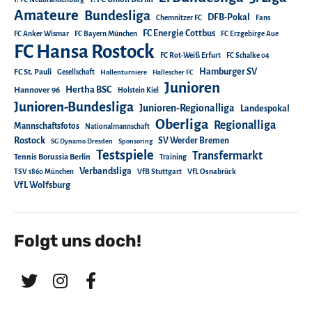
Amateure
Bundesliga
DFB-Pokal
Chemnitzer FC
Fans
FC Energie Cottbus
FC Anker Wismar
FC Bayern München
FC Erzgebirge Aue
FC Hansa Rostock
FC Rot-Weiß Erfurt
FC Schalke 04
Hamburger SV
FC St. Pauli
Gesellschaft
Hallenturniere
Hallescher FC
Junioren
Hertha BSC
Hannover 96
Holstein Kiel
Junioren-Bundesliga
Junioren-Regionalliga
Landespokal
Oberliga
Regionalliga
Mannschaftsfotos
Nationalmannschaft
Rostock
SV Werder Bremen
SG Dynamo Dresden
Sponsoring
Testspiele
Transfermarkt
Tennis Borussia Berlin
Training
Verbandsliga
TSV 1860 München
VfB Stuttgart
VfL Osnabrück
VfL Wolfsburg
Folgt uns doch!