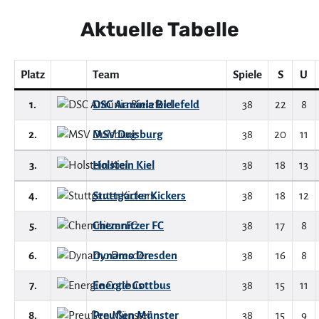
Aktuelle Tabelle
Platz
Team
Spiele
S
U
1.
DSC Arminia Bielefeld
38
22
8
2.
MSV Duisburg
38
20
11
3.
Holstein Kiel
38
18
13
4.
Stuttgarter Kickers
38
18
12
5.
Chemnitzer FC
38
17
8
6.
Dynamo Dresden
38
16
8
7.
Energie Cottbus
38
15
11
8.
Preußen Münster
38
15
9