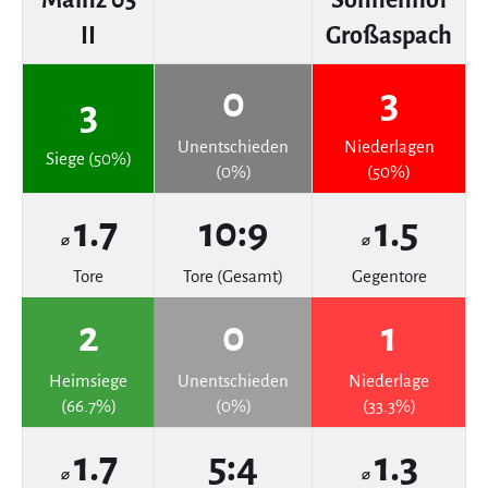
II
Großaspach
0
3
3
Unentschieden
Niederlagen
Siege (50%)
(0%)
(50%)
1.7
10:9
1.5
⌀
⌀
Tore
Tore (Gesamt)
Gegentore
2
0
1
Heimsiege
Unentschieden
Niederlage
(66.7%)
(0%)
(33.3%)
1.7
5:4
1.3
⌀
⌀