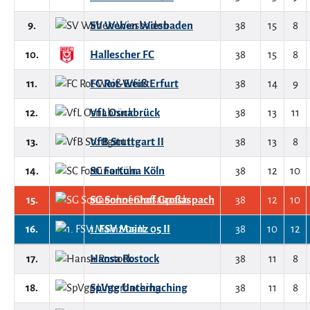
9.
SV Wehen Wiesbaden
38
15
8
10.
Hallescher FC
38
15
8
11.
FC Rot-Weiß Erfurt
38
14
9
12.
VfL Osnabrück
38
13
11
13.
VfB Stuttgart II
38
13
8
14.
SC Fortuna Köln
38
12
10
15.
SG Sonnenhof Großaspach
38
12
10
16.
1. FSV Mainz 05 II
38
10
12
17.
Hansa Rostock
38
11
8
18.
SpVgg Unterhaching
38
11
8