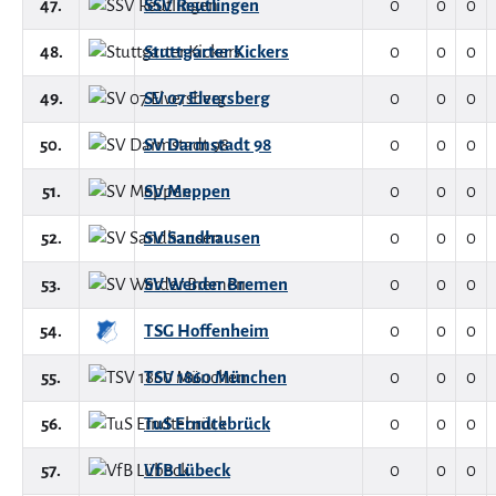
47.
SSV Reutlingen
0
0
0
48.
Stuttgarter Kickers
0
0
0
49.
SV 07 Elversberg
0
0
0
50.
SV Darmstadt 98
0
0
0
51.
SV Meppen
0
0
0
52.
SV Sandhausen
0
0
0
53.
SV Werder Bremen
0
0
0
54.
TSG Hoffenheim
0
0
0
55.
TSV 1860 München
0
0
0
56.
TuS Erndtebrück
0
0
0
57.
VfB Lübeck
0
0
0