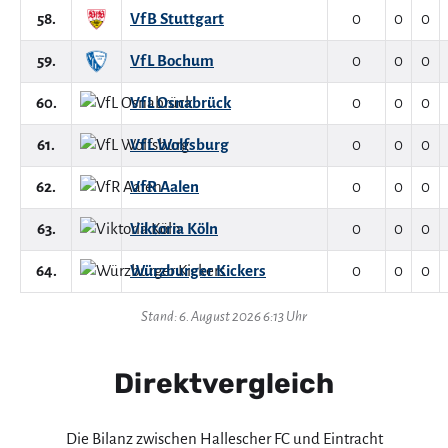
58.
VfB Stuttgart
0
0
0
59.
VfL Bochum
0
0
0
60.
VfL Osnabrück
0
0
0
61.
VfL Wolfsburg
0
0
0
62.
VfR Aalen
0
0
0
63.
Viktoria Köln
0
0
0
64.
Würzburger Kickers
0
0
0
Stand: 6. August 2026 6:13 Uhr
Direktvergleich
Die Bilanz zwischen Hallescher FC und Eintracht