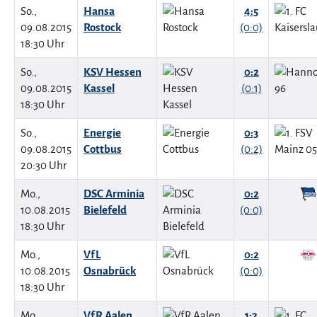
So.,
Hansa
4:5
09.08.2015
Rostock
(0:0)
18:30 Uhr
So.,
KSV Hessen
0:2
09.08.2015
Kassel
(0:1)
18:30 Uhr
So.,
Energie
0:3
09.08.2015
Cottbus
(0:2)
20:30 Uhr
Mo.,
DSC Arminia
0:2
10.08.2015
Bielefeld
(0:0)
18:30 Uhr
Mo.,
VfL
0:2
10.08.2015
Osnabrück
(0:0)
18:30 Uhr
Mo.,
VfR Aalen
1:2