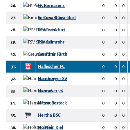
26.
FK Pirmasens
0
0
0
27.
Fortuna Düsseldorf
0
0
0
28.
FSV Frankfurt
0
0
0
29.
FSV Salmrohr
0
0
0
30.
Greuther Fürth
0
0
0
31.
Hallescher FC
0
0
0
32.
Hamburger SV
0
0
0
33.
Hannover 96
0
0
0
34.
Hansa Rostock
0
0
0
35.
Hertha BSC
0
0
0
36.
Holstein Kiel
0
0
0