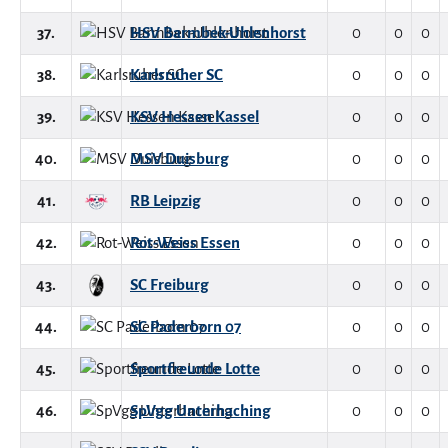
37.
HSV Barmbek-Uhlenhorst
0
0
0
38.
Karlsruher SC
0
0
0
39.
KSV Hessen Kassel
0
0
0
40.
MSV Duisburg
0
0
0
41.
RB Leipzig
0
0
0
42.
Rot-Weiss Essen
0
0
0
43.
SC Freiburg
0
0
0
44.
SC Paderborn 07
0
0
0
45.
Sportfreunde Lotte
0
0
0
46.
SpVgg Unterhaching
0
0
0