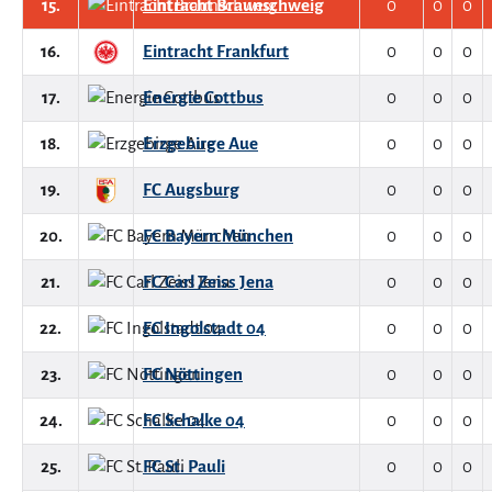
15.
Eintracht Braunschweig
0
0
0
16.
Eintracht Frankfurt
0
0
0
17.
Energie Cottbus
0
0
0
18.
Erzgebirge Aue
0
0
0
19.
FC Augsburg
0
0
0
20.
FC Bayern München
0
0
0
21.
FC Carl Zeiss Jena
0
0
0
22.
FC Ingolstadt 04
0
0
0
23.
FC Nöttingen
0
0
0
24.
FC Schalke 04
0
0
0
25.
FC St. Pauli
0
0
0