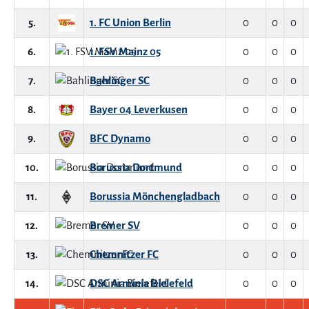
5.
1. FC Union Berlin
0
0
0
6.
1. FSV Mainz 05
0
0
0
7.
Bahlinger SC
0
0
0
8.
Bayer 04 Leverkusen
0
0
0
9.
BFC Dynamo
0
0
0
10.
Borussia Dortmund
0
0
0
11.
Borussia Mönchengladbach
0
0
0
12.
Bremer SV
0
0
0
13.
Chemnitzer FC
0
0
0
14.
DSC Arminia Bielefeld
0
0
0