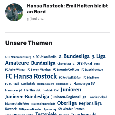
Hansa Rostock: Emil Holten bleibt
an Bord
5. Juni 2026
Unsere Themen
2. Bundesliga
3. Liga
1. FC Union Berlin
1. FC Neubrandenburg
Amateure
Bundesliga
DFB-Pokal
Chemnitzer FC
Fans
FC Energie Cottbus
FC Anker Wismar
FC Bayern München
FC Erzgebirge Aue
FC Hansa Rostock
FC Rot-Weiß Erfurt
FC Schalke 04
Hamburger SV
FC St. Pauli
Gesellschaft
Hallenturniere
Hallescher FC
Junioren
Hertha BSC
Hannover 96
Holstein Kiel
Junioren-Bundesliga
Junioren-Regionalliga
Landespokal
Oberliga
Regionalliga
Mannschaftsfotos
Nationalmannschaft
Rostock
SV Werder Bremen
SG Dynamo Dresden
Sponsoring
Testspiele
Transfermarkt
Tennis Borussia Berlin