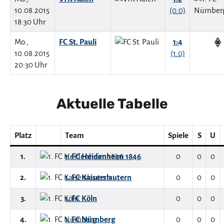
10.08.2015
(0:0)
18:30 Uhr
Mo.,
FC St. Pauli
1:4
10.08.2015
(1:0)
20:30 Uhr
Aktuelle Tabelle
Platz
Team
Spiele
S
U
1.
1. FC Heidenheim 1846
0
0
0
2.
1. FC Kaiserslautern
0
0
0
3.
1. FC Köln
0
0
0
4.
1. FC Nürnberg
0
0
0