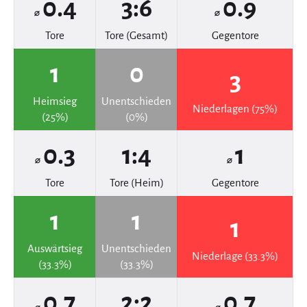
0.4
3:6
0.9
⌀
⌀
Tore
Tore (Gesamt)
Gegentore
1
0
3
Heimsieg
Unentschieden
Niederlagen (75%)
(25%)
(0%)
0.3
1:4
1
⌀
⌀
Tore
Tore (Heim)
Gegentore
1
1
1
Auswärtsieg
Unentschieden
Niederlage (33.3%)
(33.3%)
(33.3%)
0.7
2:2
0.7