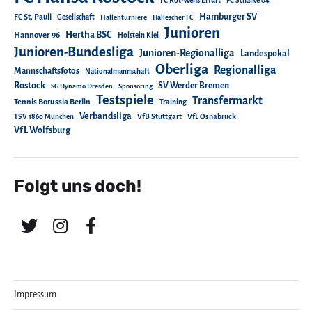
FC Rot-Weiß Erfurt
FC Schalke 04
Hamburger SV
FC St. Pauli
Gesellschaft
Hallenturniere
Hallescher FC
Junioren
Hertha BSC
Hannover 96
Holstein Kiel
Junioren-Bundesliga
Junioren-Regionalliga
Landespokal
Oberliga
Regionalliga
Mannschaftsfotos
Nationalmannschaft
Rostock
SV Werder Bremen
SG Dynamo Dresden
Sponsoring
Testspiele
Transfermarkt
Tennis Borussia Berlin
Training
Verbandsliga
TSV 1860 München
VfB Stuttgart
VfL Osnabrück
VfL Wolfsburg
Folgt uns doch!
Impressum