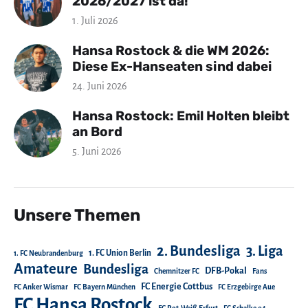
2026/2027 ist da!
1. Juli 2026
Hansa Rostock & die WM 2026:
Diese Ex-Hanseaten sind dabei
24. Juni 2026
Hansa Rostock: Emil Holten bleibt
an Bord
5. Juni 2026
Unsere Themen
2. Bundesliga
3. Liga
1. FC Union Berlin
1. FC Neubrandenburg
Amateure
Bundesliga
DFB-Pokal
Chemnitzer FC
Fans
FC Energie Cottbus
FC Anker Wismar
FC Bayern München
FC Erzgebirge Aue
FC Hansa Rostock