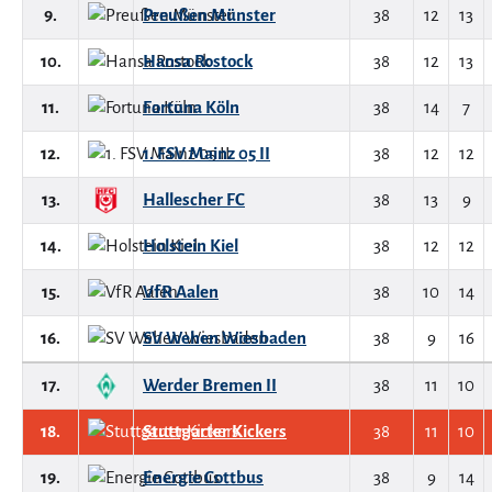
9.
Preußen Münster
38
12
13
10.
Hansa Rostock
38
12
13
11.
Fortuna Köln
38
14
7
12.
1. FSV Mainz 05 II
38
12
12
13.
Hallescher FC
38
13
9
14.
Holstein Kiel
38
12
12
15.
VfR Aalen
38
10
14
16.
SV Wehen Wiesbaden
38
9
16
17.
Werder Bremen II
38
11
10
18.
Stuttgarter Kickers
38
11
10
19.
Energie Cottbus
38
9
14