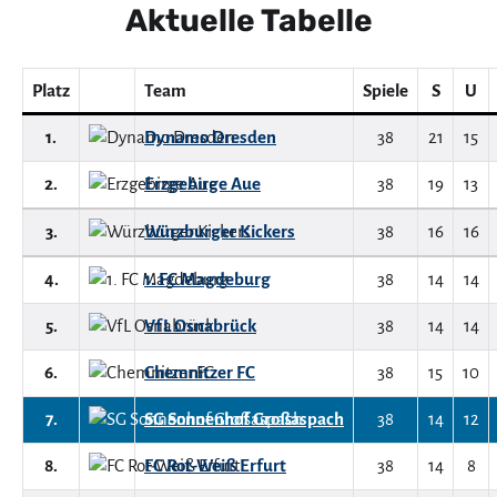
Aktuelle Tabelle
Platz
Team
Spiele
S
U
1.
Dynamo Dresden
38
21
15
2.
Erzgebirge Aue
38
19
13
3.
Würzburger Kickers
38
16
16
4.
1. FC Magdeburg
38
14
14
5.
VfL Osnabrück
38
14
14
6.
Chemnitzer FC
38
15
10
7.
SG Sonnenhof Großaspach
38
14
12
8.
FC Rot-Weiß Erfurt
38
14
8