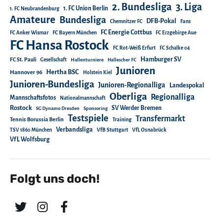
2. Bundesliga
3. Liga
1. FC Union Berlin
1. FC Neubrandenburg
Amateure
Bundesliga
DFB-Pokal
Chemnitzer FC
Fans
FC Energie Cottbus
FC Anker Wismar
FC Bayern München
FC Erzgebirge Aue
FC Hansa Rostock
FC Rot-Weiß Erfurt
FC Schalke 04
Hamburger SV
FC St. Pauli
Gesellschaft
Hallenturniere
Hallescher FC
Junioren
Hertha BSC
Hannover 96
Holstein Kiel
Junioren-Bundesliga
Junioren-Regionalliga
Landespokal
Oberliga
Regionalliga
Mannschaftsfotos
Nationalmannschaft
Rostock
SV Werder Bremen
SG Dynamo Dresden
Sponsoring
Testspiele
Transfermarkt
Tennis Borussia Berlin
Training
Verbandsliga
TSV 1860 München
VfB Stuttgart
VfL Osnabrück
VfL Wolfsburg
Folgt uns doch!