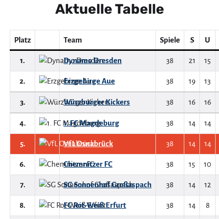
Aktuelle Tabelle
Platz
Team
Spiele
S
U
1.
Dynamo Dresden
38
21
15
2.
Erzgebirge Aue
38
19
13
3.
Würzburger Kickers
38
16
16
4.
1. FC Magdeburg
38
14
14
5.
VfL Osnabrück
38
14
14
6.
Chemnitzer FC
38
15
10
7.
SG Sonnenhof Großaspach
38
14
12
8.
FC Rot-Weiß Erfurt
38
14
8