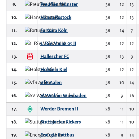
9.
Preußen Münster
38
12
13
10.
Hansa Rostock
38
12
13
11.
Fortuna Köln
38
14
7
12.
1. FSV Mainz 05 II
38
12
12
13.
Hallescher FC
38
13
9
14.
Holstein Kiel
38
12
12
15.
VfR Aalen
38
10
14
16.
SV Wehen Wiesbaden
38
9
16
17.
Werder Bremen II
38
11
10
18.
Stuttgarter Kickers
38
11
10
19.
Energie Cottbus
38
9
14