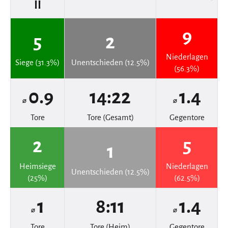
II
9
5
2
Niederlagen
Siege (31.3%)
Unentschieden (12.5%)
(56.3%)
0.9
14:22
1.4
⌀
⌀
Tore
Tore (Gesamt)
Gegentore
2
5
1
Heimsiege
Niederlagen
Unentschieden (12.5%)
(25%)
(62.5%)
1
8:11
1.4
⌀
⌀
Tore
Tore (Heim)
Gegentore