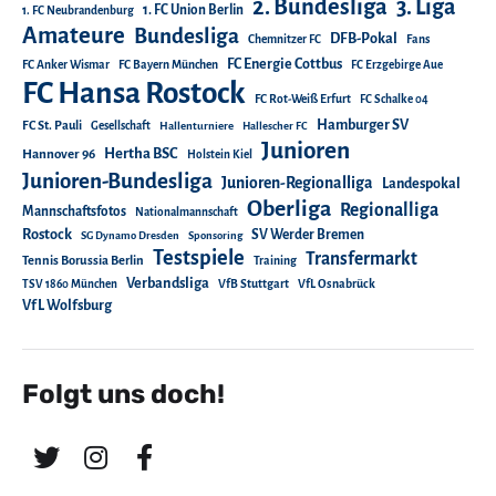
2. Bundesliga
3. Liga
1. FC Union Berlin
1. FC Neubrandenburg
Amateure
Bundesliga
DFB-Pokal
Chemnitzer FC
Fans
FC Energie Cottbus
FC Anker Wismar
FC Bayern München
FC Erzgebirge Aue
FC Hansa Rostock
FC Rot-Weiß Erfurt
FC Schalke 04
Hamburger SV
FC St. Pauli
Gesellschaft
Hallenturniere
Hallescher FC
Junioren
Hertha BSC
Hannover 96
Holstein Kiel
Junioren-Bundesliga
Junioren-Regionalliga
Landespokal
Oberliga
Regionalliga
Mannschaftsfotos
Nationalmannschaft
Rostock
SV Werder Bremen
SG Dynamo Dresden
Sponsoring
Testspiele
Transfermarkt
Tennis Borussia Berlin
Training
Verbandsliga
TSV 1860 München
VfB Stuttgart
VfL Osnabrück
VfL Wolfsburg
Folgt uns doch!