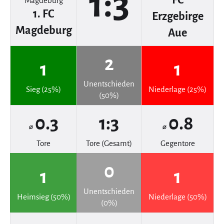
1:3
FC
1. FC
Erzgebirge
Magdeburg
Aue
2
1
1
Unentschieden
Sieg (25%)
Niederlage (25%)
(50%)
0.3
1:3
0.8
⌀
⌀
Tore
Tore (Gesamt)
Gegentore
0
1
1
Unentschieden
Heimsieg (50%)
Niederlage (50%)
(0%)