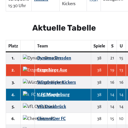
15:30 Uhr
Aktuelle Tabelle
Platz
Team
Spiele
S
U
1.
Dynamo Dresden
38
21
15
2.
Erzgebirge Aue
38
19
13
3.
Würzburger Kickers
38
16
16
4.
1. FC Magdeburg
38
14
14
5.
VfL Osnabrück
38
14
14
6.
Chemnitzer FC
38
15
10