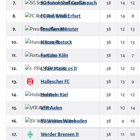
7.
SG Sonnenhof Großaspach
38
14
12
8.
FC Rot-Weiß Erfurt
38
14
8
9.
Preußen Münster
38
12
13
10.
Hansa Rostock
38
12
13
11.
Fortuna Köln
38
14
7
12.
1. FSV Mainz 05 II
38
12
12
13.
Hallescher FC
38
13
9
14.
Holstein Kiel
38
12
12
15.
VfR Aalen
38
10
14
16.
SV Wehen Wiesbaden
38
9
16
17.
Werder Bremen II
38
11
10