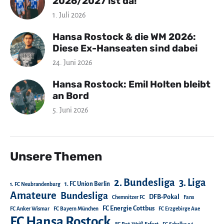
2026/2027 ist da!
1. Juli 2026
Hansa Rostock & die WM 2026:
Diese Ex-Hanseaten sind dabei
24. Juni 2026
Hansa Rostock: Emil Holten bleibt
an Bord
5. Juni 2026
Unsere Themen
2. Bundesliga
3. Liga
1. FC Union Berlin
1. FC Neubrandenburg
Amateure
Bundesliga
DFB-Pokal
Chemnitzer FC
Fans
FC Energie Cottbus
FC Anker Wismar
FC Bayern München
FC Erzgebirge Aue
FC Hansa Rostock