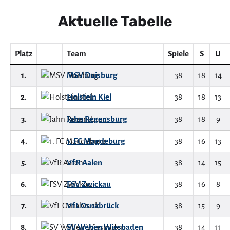
Aktuelle Tabelle
Platz
Team
Spiele
S
U
1.
MSV Duisburg
38
18
14
2.
Holstein Kiel
38
18
13
3.
Jahn Regensburg
38
18
9
4.
1. FC Magdeburg
38
16
13
5.
VfR Aalen
38
14
15
6.
FSV Zwickau
38
16
8
7.
VfL Osnabrück
38
15
9
8.
SV Wehen Wiesbaden
38
14
11