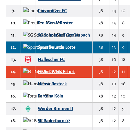
9.
Chemnitzer FC
38
14
10
10.
Preußen Münster
38
15
6
11.
SG Sonnenhof Großaspach
38
14
9
12.
Sportfreunde Lotte
38
13
9
13.
Hallescher FC
38
10
18
14.
FC Rot-Weiß Erfurt
38
12
11
15.
Hansa Rostock
38
10
16
16.
Fortuna Köln
38
12
10
17.
Werder Bremen II
38
12
9
18.
SC Paderborn 07
38
12
8