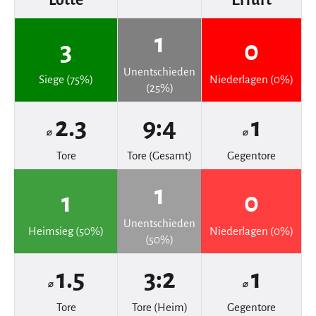
1
3
0
Unentschieden
Siege (75%)
Niederlagen (0%)
(25%)
2.3
9:4
1
⌀
⌀
Tore
Tore (Gesamt)
Gegentore
1
1
0
Unentschieden
Heimsieg (50%)
Niederlagen (0%)
(50%)
1.5
3:2
1
⌀
⌀
Tore
Tore (Heim)
Gegentore