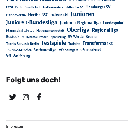
FC Rot-Weiß Erfurt
FC Schalke 04
Hamburger SV
FC St. Pauli
Gesellschaft
Hallenturniere
Hallescher FC
Junioren
Hertha BSC
Hannover 96
Holstein Kiel
Junioren-Bundesliga
Junioren-Regionalliga
Landespokal
Oberliga
Regionalliga
Mannschaftsfotos
Nationalmannschaft
Rostock
SV Werder Bremen
SG Dynamo Dresden
Sponsoring
Testspiele
Transfermarkt
Tennis Borussia Berlin
Training
Verbandsliga
TSV 1860 München
VfB Stuttgart
VfL Osnabrück
VfL Wolfsburg
Folgt uns doch!
Impressum