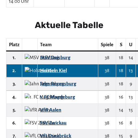
14:00 Uhr
Aktuelle Tabelle
Platz
Team
Spiele
S
U
1.
MSV Duisburg
38
18
14
2.
Holstein Kiel
38
18
13
3.
Jahn Regensburg
38
18
9
4.
1. FC Magdeburg
38
16
13
5.
VfR Aalen
38
14
15
6.
FSV Zwickau
38
16
8
7.
VfL Osnabrück
38
15
9