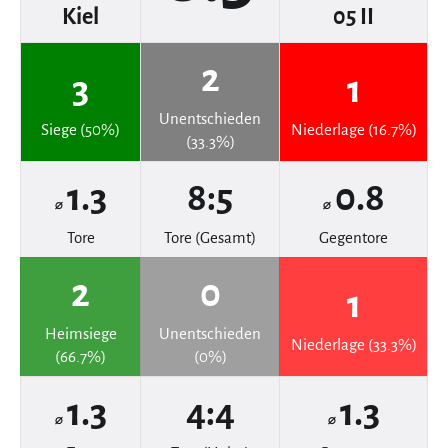
Kiel
05 II
2
3
1
Unentschieden
Siege (50%)
Niederlage (16.7%)
(33.3%)
1.3
8:5
0.8
⌀
⌀
Tore
Tore (Gesamt)
Gegentore
2
0
1
Heimsiege
Unentschieden
Niederlage (33.3%)
(66.7%)
(0%)
1.3
4:4
1.3
⌀
⌀