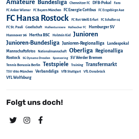
Amateure
Bundesliga
DFB-Pokal
Chemnitzer FC
Fans
FC Energie Cottbus
FC Anker Wismar
FC Bayern München
FC Erzgebirge Aue
FC Hansa Rostock
FC Rot-Weiß Erfurt
FC Schalke 04
Hamburger SV
FC St. Pauli
Gesellschaft
Hallenturniere
Hallescher FC
Junioren
Hertha BSC
Hannover 96
Holstein Kiel
Junioren-Bundesliga
Junioren-Regionalliga
Landespokal
Oberliga
Regionalliga
Mannschaftsfotos
Nationalmannschaft
Rostock
SV Werder Bremen
SG Dynamo Dresden
Sponsoring
Testspiele
Transfermarkt
Tennis Borussia Berlin
Training
Verbandsliga
TSV 1860 München
VfB Stuttgart
VfL Osnabrück
VfL Wolfsburg
Folgt uns doch!