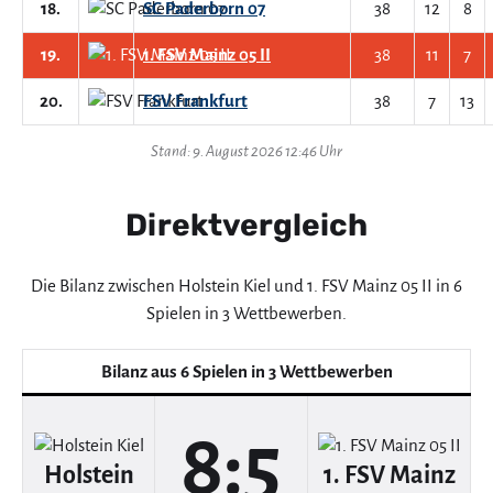
18.
SC Paderborn 07
38
12
8
19.
1. FSV Mainz 05 II
38
11
7
20.
FSV Frankfurt
38
7
13
Stand: 9. August 2026 12:46 Uhr
Direktvergleich
Die Bilanz zwischen Holstein Kiel und 1. FSV Mainz 05 II in 6
Spielen in 3 Wettbewerben.
Bilanz aus 6 Spielen in 3 Wettbewerben
8:5
Holstein
1. FSV Mainz