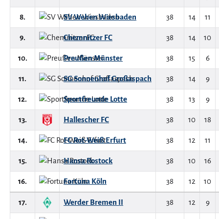
8.
SV Wehen Wiesbaden
38
14
11
9.
Chemnitzer FC
38
14
10
10.
Preußen Münster
38
15
6
11.
SG Sonnenhof Großaspach
38
14
9
12.
Sportfreunde Lotte
38
13
9
13.
Hallescher FC
38
10
18
14.
FC Rot-Weiß Erfurt
38
12
11
15.
Hansa Rostock
38
10
16
16.
Fortuna Köln
38
12
10
17.
Werder Bremen II
38
12
9