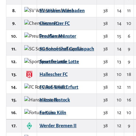
8.
SV Wehen Wiesbaden
38
14
11
9.
Chemnitzer FC
38
14
10
10.
Preußen Münster
38
15
6
11.
SG Sonnenhof Großaspach
38
14
9
12.
Sportfreunde Lotte
38
13
9
13.
Hallescher FC
38
10
18
14.
FC Rot-Weiß Erfurt
38
12
11
15.
Hansa Rostock
38
10
16
16.
Fortuna Köln
38
12
10
17.
Werder Bremen II
38
12
9