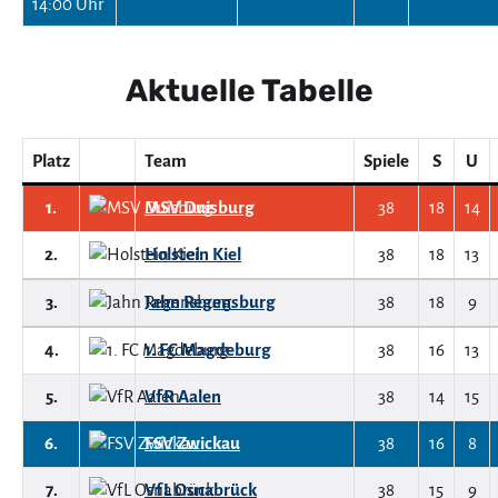
14:00 Uhr
Aktuelle Tabelle
Platz
Team
Spiele
S
U
1.
MSV Duisburg
38
18
14
2.
Holstein Kiel
38
18
13
3.
Jahn Regensburg
38
18
9
4.
1. FC Magdeburg
38
16
13
5.
VfR Aalen
38
14
15
6.
FSV Zwickau
38
16
8
7.
VfL Osnabrück
38
15
9