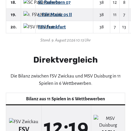
18.
SC Paderborn 07
38
12
8
19.
1. FSV Mainz 05 II
38
11
7
20.
FSV Frankfurt
38
7
13
Stand: 9. August 2026 10:13 Uhr
Direktvergleich
Die Bilanz zwischen FSV Zwickau und MSV Duisburg in 11
Spielen in 6 Wettbewerben.
Bilanz aus 11 Spielen in 6 Wettbewerben
12:19
FSV