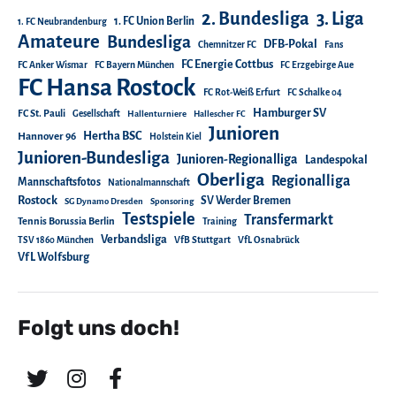
2. Bundesliga
3. Liga
1. FC Union Berlin
1. FC Neubrandenburg
Amateure
Bundesliga
DFB-Pokal
Chemnitzer FC
Fans
FC Energie Cottbus
FC Anker Wismar
FC Bayern München
FC Erzgebirge Aue
FC Hansa Rostock
FC Rot-Weiß Erfurt
FC Schalke 04
Hamburger SV
FC St. Pauli
Gesellschaft
Hallenturniere
Hallescher FC
Junioren
Hertha BSC
Hannover 96
Holstein Kiel
Junioren-Bundesliga
Junioren-Regionalliga
Landespokal
Oberliga
Regionalliga
Mannschaftsfotos
Nationalmannschaft
Rostock
SV Werder Bremen
SG Dynamo Dresden
Sponsoring
Testspiele
Transfermarkt
Tennis Borussia Berlin
Training
Verbandsliga
TSV 1860 München
VfB Stuttgart
VfL Osnabrück
VfL Wolfsburg
Folgt uns doch!