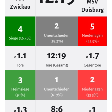
MSV
Zwickau
Duisburg
2
5
4
Unentschieden
Niederlagen
Siege (36.4%)
(18.2%)
(45.5%)
1.1
12:19
1.7
⌀
⌀
Tore
Tore (Gesamt)
Gegentore
3
1
2
Heimsiege
Unentschieden
Niederlagen
(50%)
(16.7%)
(33.3%)
1.3
8:6
1
⌀
⌀