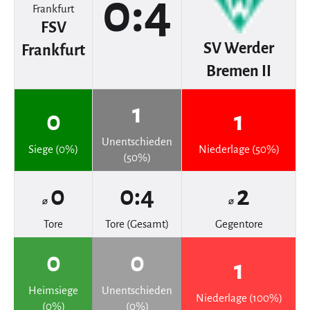
0:4
FSV
SV Werder
Frankfurt
Bremen II
1
0
1
Unentschieden
Siege (0%)
Niederlage (50%)
(50%)
0
0:4
2
⌀
⌀
Tore
Tore (Gesamt)
Gegentore
0
0
1
Heimsiege
Unentschieden
Niederlage (100%)
(0%)
(0%)