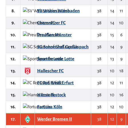
8.
SV Wehen Wiesbaden
38
14
11
9.
Chemnitzer FC
38
14
10
10.
Preußen Münster
38
15
6
11.
SG Sonnenhof Großaspach
38
14
9
12.
Sportfreunde Lotte
38
13
9
13.
Hallescher FC
38
10
18
14.
FC Rot-Weiß Erfurt
38
12
11
15.
Hansa Rostock
38
10
16
16.
Fortuna Köln
38
12
10
17.
Werder Bremen II
38
12
9