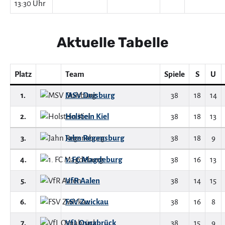
13:30 Uhr
Aktuelle Tabelle
Platz
Team
Spiele
S
U
1.
MSV Duisburg
38
18
14
2.
Holstein Kiel
38
18
13
3.
Jahn Regensburg
38
18
9
4.
1. FC Magdeburg
38
16
13
5.
VfR Aalen
38
14
15
6.
FSV Zwickau
38
16
8
7.
VfL Osnabrück
38
15
9