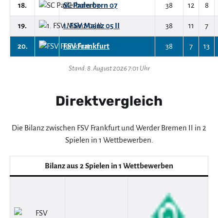
18.
SC Paderborn 07
38
12
8
19.
1. FSV Mainz 05 II
38
11
7
20.
FSV Frankfurt
38
7
13
Stand: 8. August 2026 7:01 Uhr
Direktvergleich
Die Bilanz zwischen FSV Frankfurt und Werder Bremen II in 2
Spielen in 1 Wettbewerben.
Bilanz aus 2 Spielen in 1 Wettbewerben