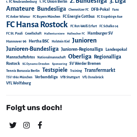
2. Bundesliga
3. Liga
1. FC Union Berlin
1. FC Neubrandenburg
Amateure
Bundesliga
DFB-Pokal
Chemnitzer FC
Fans
FC Energie Cottbus
FC Anker Wismar
FC Bayern München
FC Erzgebirge Aue
FC Hansa Rostock
FC Rot-Weiß Erfurt
FC Schalke 04
Hamburger SV
FC St. Pauli
Gesellschaft
Hallenturniere
Hallescher FC
Junioren
Hertha BSC
Hannover 96
Holstein Kiel
Junioren-Bundesliga
Junioren-Regionalliga
Landespokal
Oberliga
Regionalliga
Mannschaftsfotos
Nationalmannschaft
Rostock
SV Werder Bremen
SG Dynamo Dresden
Sponsoring
Testspiele
Transfermarkt
Tennis Borussia Berlin
Training
Verbandsliga
TSV 1860 München
VfB Stuttgart
VfL Osnabrück
VfL Wolfsburg
Folgt uns doch!