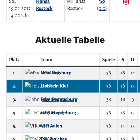
So.,
Hansa
1:0
19.02.2017
Rostock
(0:0)
14:00 Uhr
Aktuelle Tabelle
Platz
Team
Spiele
S
U
1.
MSV Duisburg
38
18
14
2.
Holstein Kiel
38
18
13
3.
Jahn Regensburg
38
18
9
4.
1. FC Magdeburg
38
16
13
5.
VfR Aalen
38
14
15
6.
FSV Zwickau
38
16
8