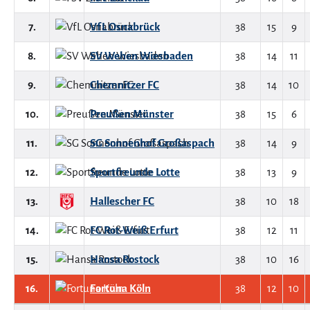
7.
VfL Osnabrück
38
15
9
8.
SV Wehen Wiesbaden
38
14
11
9.
Chemnitzer FC
38
14
10
10.
Preußen Münster
38
15
6
11.
SG Sonnenhof Großaspach
38
14
9
12.
Sportfreunde Lotte
38
13
9
13.
Hallescher FC
38
10
18
14.
FC Rot-Weiß Erfurt
38
12
11
15.
Hansa Rostock
38
10
16
16.
Fortuna Köln
38
12
10