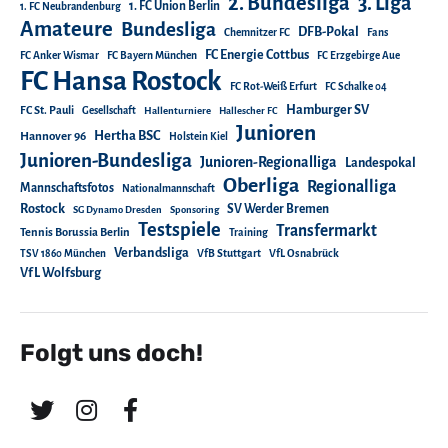
2. Bundesliga
3. Liga
1. FC Union Berlin
1. FC Neubrandenburg
Amateure
Bundesliga
DFB-Pokal
Chemnitzer FC
Fans
FC Energie Cottbus
FC Anker Wismar
FC Bayern München
FC Erzgebirge Aue
FC Hansa Rostock
FC Rot-Weiß Erfurt
FC Schalke 04
Hamburger SV
FC St. Pauli
Gesellschaft
Hallenturniere
Hallescher FC
Junioren
Hertha BSC
Hannover 96
Holstein Kiel
Junioren-Bundesliga
Junioren-Regionalliga
Landespokal
Oberliga
Regionalliga
Mannschaftsfotos
Nationalmannschaft
Rostock
SV Werder Bremen
SG Dynamo Dresden
Sponsoring
Testspiele
Transfermarkt
Tennis Borussia Berlin
Training
Verbandsliga
TSV 1860 München
VfB Stuttgart
VfL Osnabrück
VfL Wolfsburg
Folgt uns doch!