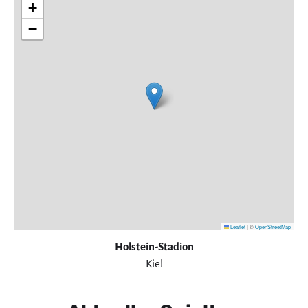
+
−
Leaflet
|
©
OpenStreetMap
Holstein-Stadion
Kiel