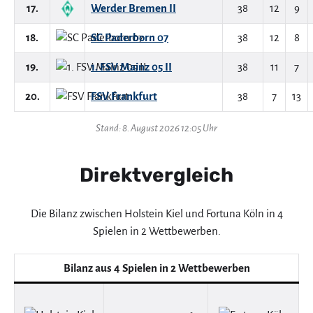
17.
Werder Bremen II
38
12
9
18.
SC Paderborn 07
38
12
8
19.
1. FSV Mainz 05 II
38
11
7
20.
FSV Frankfurt
38
7
13
Stand: 8. August 2026 12:05 Uhr
Direktvergleich
Die Bilanz zwischen Holstein Kiel und Fortuna Köln in 4
Spielen in 2 Wettbewerben.
Bilanz aus 4 Spielen in 2 Wettbewerben