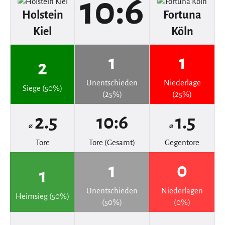
10:6
Holstein
Fortuna
Kiel
Köln
1
1
2
Unentschieden
Niederlage
Siege (50%)
(25%)
(25%)
2.5
10:6
1.5
⌀
⌀
Tore
Tore (Gesamt)
Gegentore
1
0
1
Unentschieden
Niederlagen
Heimsieg (50%)
(50%)
(0%)