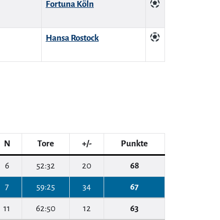
Fortuna Köln
Hansa Rostock
N
Tore
+/-
Punkte
6
52:32
20
68
7
59:25
34
67
11
62:50
12
63