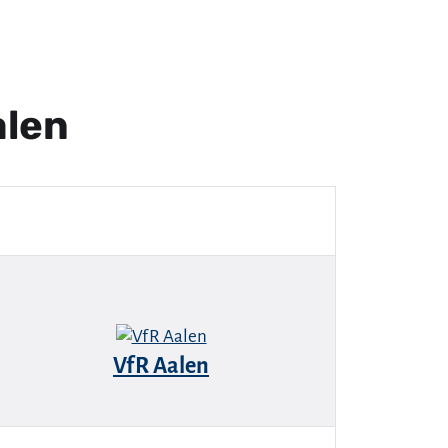
alen
VfR Aalen
.