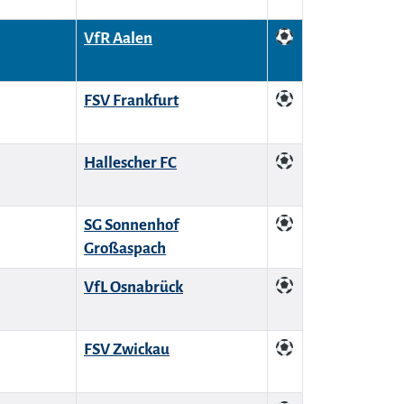
VfR Aalen
FSV Frankfurt
Hallescher FC
SG Sonnenhof
Großaspach
VfL Osnabrück
FSV Zwickau