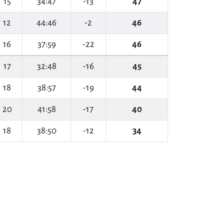
15
34:47
-13
47
12
44:46
-2
46
16
37:59
-22
46
17
32:48
-16
45
18
38:57
-19
44
20
41:58
-17
40
18
38:50
-12
34