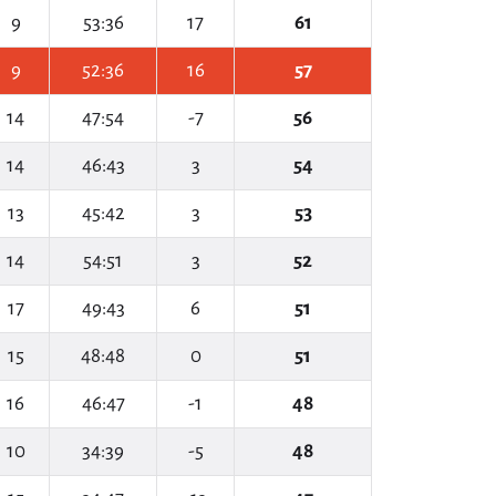
9
53:36
17
61
9
52:36
16
57
14
47:54
-7
56
14
46:43
3
54
13
45:42
3
53
14
54:51
3
52
17
49:43
6
51
15
48:48
0
51
16
46:47
-1
48
10
34:39
-5
48