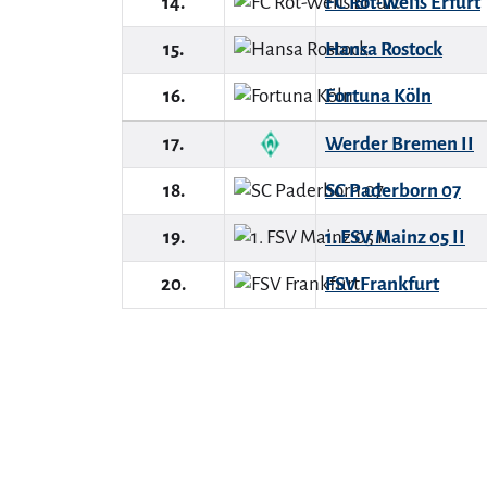
14.
FC Rot-Weiß Erfurt
15.
Hansa Rostock
16.
Fortuna Köln
17.
Werder Bremen II
18.
SC Paderborn 07
19.
1. FSV Mainz 05 II
20.
FSV Frankfurt