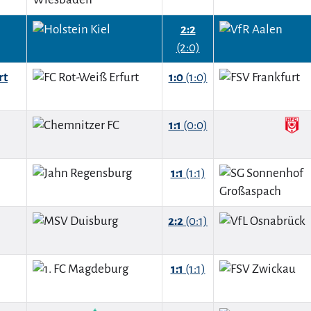
2:2
(2:0)
rt
1:0
(1:0)
1:1
(0:0)
1:1
(1:1)
2:2
(0:1)
1:1
(1:1)