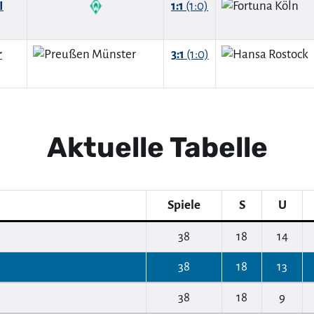
I
1:1
(1:0)
r
3:1
(1:0)
Aktuelle Tabelle
Spiele
S
U
38
18
14
38
18
13
38
18
9