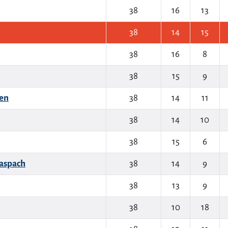
38
16
13
38
14
15
38
16
8
38
15
9
en
38
14
11
38
14
10
38
15
6
aspach
38
14
9
38
13
9
38
10
18