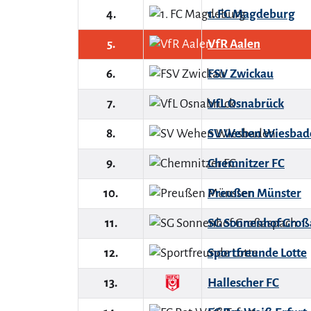
4.
1. FC Magdeburg
5.
VfR Aalen
6.
FSV Zwickau
7.
VfL Osnabrück
8.
SV Wehen Wiesbad
9.
Chemnitzer FC
10.
Preußen Münster
11.
SG Sonnenhof Groß
12.
Sportfreunde Lotte
13.
Hallescher FC