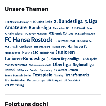
Unsere Themen
2. Bundesliga
3. Liga
1. FC Union Berlin
1. FC Neubrandenburg
Amateure
Bundesliga
DFB-Pokal
Chemnitzer FC
Fans
FC Energie Cottbus
FC Anker Wismar
FC Bayern München
FC Erzgebirge Aue
FC Hansa Rostock
FC Rot-Weiß Erfurt
FC Schalke 04
Hamburger SV
FC St. Pauli
Gesellschaft
Hallenturniere
Hallescher FC
Junioren
Hertha BSC
Hannover 96
Holstein Kiel
Junioren-Bundesliga
Junioren-Regionalliga
Landespokal
Oberliga
Regionalliga
Mannschaftsfotos
Nationalmannschaft
Rostock
SV Werder Bremen
SG Dynamo Dresden
Sponsoring
Testspiele
Transfermarkt
Tennis Borussia Berlin
Training
Verbandsliga
TSV 1860 München
VfB Stuttgart
VfL Osnabrück
VfL Wolfsburg
Folgt uns doch!