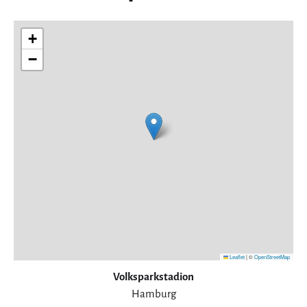
+
−
Leaflet
|
©
OpenStreetMap
Volksparkstadion
Hamburg