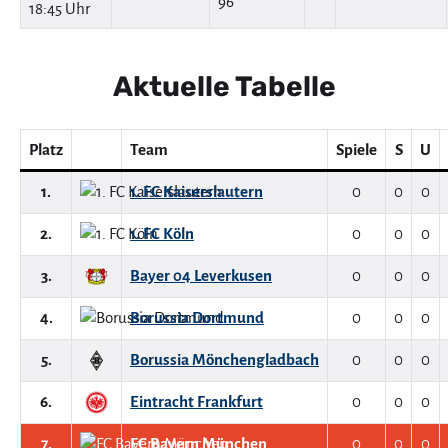
18:45 Uhr
Aktuelle Tabelle
Platz
Team
Spiele
S
U
1.
1. FC Kaiserslautern
0
0
0
2.
1. FC Köln
0
0
0
3.
Bayer 04 Leverkusen
0
0
0
4.
Borussia Dortmund
0
0
0
5.
Borussia Mönchengladbach
0
0
0
6.
Eintracht Frankfurt
0
0
0
7.
FC Bayern München
0
0
0