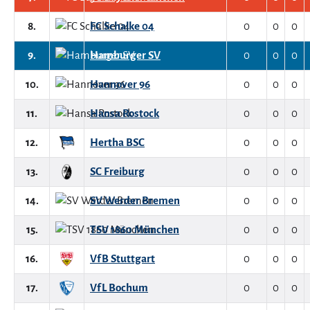
8.
FC Schalke 04
0
0
0
9.
Hamburger SV
0
0
0
10.
Hannover 96
0
0
0
11.
Hansa Rostock
0
0
0
12.
Hertha BSC
0
0
0
13.
SC Freiburg
0
0
0
14.
SV Werder Bremen
0
0
0
15.
TSV 1860 München
0
0
0
16.
VfB Stuttgart
0
0
0
17.
VfL Bochum
0
0
0