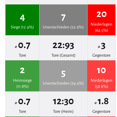
20
4
7
Niederlagen
Siege (12.9%)
Unentschieden (22.6%)
(64.5%)
0.7
22:93
3
⌀
⌀
Tore
Tore (Gesamt)
Gegentore
2
10
5
Heimsiege
Niederlagen
Unentschieden (29.4%)
(11.8%)
(58.8%)
0.7
12:30
1.8
⌀
⌀
Tore
Tore (Heim)
Gegentore